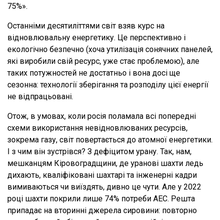
75%».
Останніми десятиліттями світ взяв курс на
відновлювальну енергетику. Це перспективно і
екологічно безпечно (хоча утилізація сонячних панелей,
які виробили свій ресурс, уже стає проблемою), але
таких потужностей не достатньо і вона досі ще
сезонна: технології зберігання та розподілу цієї енергії
не відпрацьовані.
Отож, в умовах, коли росія поламала всі попередні
схеми використання невідновлюваних ресурсів,
зокрема газу, світ повертається до атомної енергетики.
І з чим він зустрівся? З дефіцитом урану. Так, нам,
мешканцям Кіровоградщини, де уранові шахти ледь
дихають, кваліфіковані шахтарі та інженерні кадри
вимиваються чи виїздять, дивно це чути. Але у 2022
році шахти покрили лише 74% потреби АЕС. Решта
припадає на вторинні джерела сировини: повторно