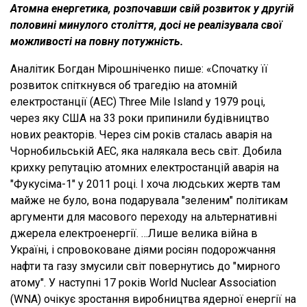
Атомна енергетика, розпочавши свій розвиток у другій
половині минулого століття, досі не реалізувала свої
можливості на повну потужність.
Аналітик Богдан Мірошніченко пише: «Спочатку її
розвиток спіткнувся об трагедію на атомній
електростанції (АЕС) Three Mile Island у 1979 році,
через яку США на 33 роки припинили будівництво
нових реакторів. Через сім років сталась аварія на
Чорнобильській АЕС, яка налякала весь світ. Добила
крихку репутацію атомних електростанцій аварія на
"Фукусіма-1" у 2011 році. І хоча людських жертв там
майже не було, вона подарувала "зеленим" політикам
аргументи для масового переходу на альтернативні
джерела електроенергії. …Лише велика війна в
Україні, і спровоковане діями росіян подорожчання
нафти та газу змусили світ повернутись до "мирного
атому". У наступні 17 років World Nuclear Association
(WNA) очікує зростання виробництва ядерної енергії на