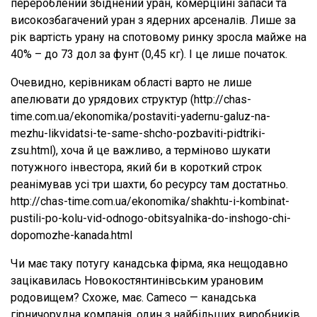
перероблений збіднений уран, комерційні запаси та
високозбагачений уран з ядерних арсеналів. Лише за
рік вартість урану на спотовому ринку зросла майже на
40% – до 73 дол за фунт (0,45 кг). І це лише початок.
Очевидно, керівникам області варто не лише
апелювати до урядових структур (http://chas-
time.com.ua/ekonomika/postaviti-yadernu-galuz-na-
mezhu-likvidatsi-te-same-shcho-pozbaviti-pidtriki-
zsu.html), хоча й це важливо, а терміново шукати
потужного інвестора, який би в короткий строк
реанімував усі три шахти, бо ресурсу там достатньо.
http://chas-time.com.ua/ekonomika/shakhtu-i-kombinat-
pustili-po-kolu-vid-odnogo-obitsyalnika-do-inshogo-chi-
dopomozhe-kanada.html
Чи має таку потугу канадська фірма, яка нещодавно
зацікавилась Новокостянтинівським урановим
родовищем? Схоже, має. Cameco — канадська
гірничорудна компанія, один з найбільших виробників