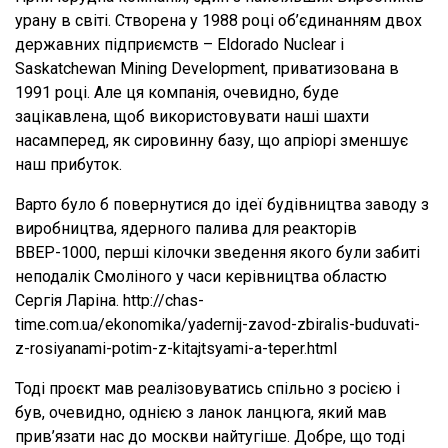
урану в світі. Створена у 1988 році об’єдинанням двох
державних підприємств – Eldorado Nuclear і
Saskatchewan Mining Development, приватизована в
1991 році. Але ця компанія, очевидно, буде
зацікавлена, щоб використовувати наші шахти
насамперед, як сировинну базу, що апріорі зменшує
наш прибуток.
Варто було б повернутися до ідеї будівництва заводу з
виробництва, ядерного палива для реакторів
ВВЕР-1000, перші кілочки зведення якого були забиті
неподалік Смоліного у часи керівництва областю
Сергія Ларіна. http://chas-
time.com.ua/ekonomika/yadernij-zavod-zbiralis-buduvati-
z-rosiyanami-potim-z-kitajtsyami-a-teper.html
Тоді проєкт мав реалізовуватись спільно з росією і
був, очевидно, однією з ланок ланцюга, який мав
прив’язати нас до москви найтугіше. Добре, що тоді