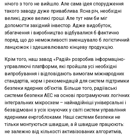
нічого з того не вийшло. Але сама ідея спорудження
такого заводу дуже приваблива. Ясна річ, необхідні
великі, дуже великі гроші. Але тут нам би міг
допомогти західний інвестор. Адже видобуток,
збагачення і виробництво відбувалися б фактично
поряд, що до неможливості зменшувало б логістичний
ланцюжок і здешевлювало кінцеву продукцію.
Крім того, наш завод «Радій» розробив інформаціно-
управляючі платформи, які пройшла усі необхідні
випробування і відповідають вимогам міжнародних
стандартів, норм і рекомендацій для систем підтримки
безпеки ядерних об’єктів. Більше того, радіївські
системи безпеки АЕС на основі програмуючих логічних
інтегральних мікросхем – найнадійніші універсальні і
безвідмовні з усіх існуючих у світі систем управління
ядерними енргоблоками. Наші системи безпеки не
тільки монтуються швидше, а й швидше працюють:
не залежно від кількості активізованих алгоритмів,