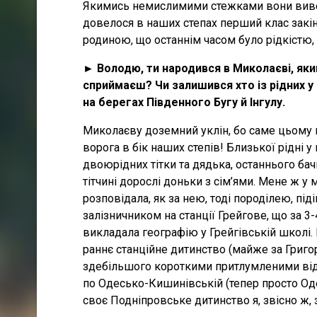
Якимись немислимими стежками вони виве
довелося в наших степах перший клас закі
родиною, що останнім часом було рідкістю, 
► Володю, ти народився в Миколаєві, яки
сприймаєш? Чи залишився хто із рідних у
на берегах Південного Бугу й Інгулу.
Миколаєву доземний уклін, бо саме цьому 
ворога в бік наших степів! Близької рідні у
двоюрідних тітки та дядька, останнього бач
тітчині дорослі доньки з сім’ями. Мене ж
розповідала, як за нею, тоді породілею, пі
залізничником на станції Грейгове, що за 3
викладала географію у Грейгівській школі.
раннє станційне дитинство (майже за Григор
здебільшого короткими притлумленими відти
по Одесько-Кишинівській (тепер просто Од
своє Подніпровське дитинство я, звісно ж,