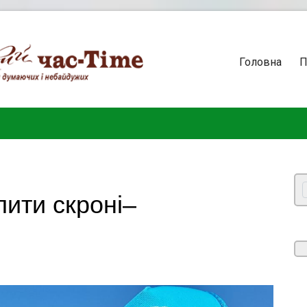
Головна
П
ити скроні–