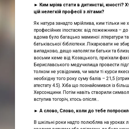
► Ким мріяв стати в дитинстві, юності? 
цій нелегкій професії з літами?
Як натура занадто мрійлива, ким тільки не хо
професійних іпостасях: від пожежника – до
вдома було багацько маминої літератури та
батьківської бібліотеки. Лікарювати не зби
випадково, дещо наполягли батьки та близь
восьми кеме від Козацького, приїхали фахі
Бериславського медучилища провести підгот
толком не усвідомив, чи мали ті курси якес
необхідну того року суму балів – 21,5 (отри
атестату 4.5). Хіба що познайомився із біль
Херсонщини. Потім навіть створили символі
вступив тогоріч, хтось опісля…
► А слово, Слово, коли до тебе попросил
В шкільні роки надто полюбляв на уроках лі