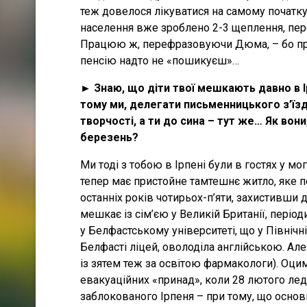
теж довелося лікуватися на самому початку
населення вже зроблено 2-3 щеплення, пер
Працюю ж, перефразовуючи Дюма, – бо пр
пенсію надто не «пошикуєш»…
► Знаю, що діти твої мешкають давно в Ір
тому ми, делегати письменницького з’їзд
творчості, а ти до сина – тут же… Як вони
березень?
Ми тоді з тобою в Ірпені були в гостях у мо
тепер має пристойне тамтешнє житло, яке п
останніх років чотирьох-п’яти, захистивши 
мешкає із сім’єю у Великій Британії, пері
у Белфастському університеті, що у Північні
Белфасті ліцей, оволоділа англійською. Але
із зятем теж за освітою фармакологи). Оцим
евакуаційних «принад», коли 28 лютого ле
заблокованого Ірпеня – при тому, що осно