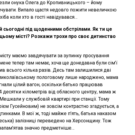
зли онука Олега до Кропивницького – йому
нчувати. Випало щастя недовго пожити невеличкою
хіба коли хто в гості навідувався…
й сьогодні під щоденними обстрілами. Як ти це
 цьому місті? Розкажи трохи про своє дитинство
місту маємо завдячувати за зупинку просування
 мене тепер там немає, хоча ще донедавна були сім’ї
ив всього кілька разів. Десь там залишилися дві
 у миколаївському пологовому лише народжено, мама
дігнали цілий вагон, оскільки батько працював
-4 десятки кілометрів від обласного центру, мама ж
 Мешкали у службовій квартирі при станції. Тому
ієм Гусейновим) не зовсім контрастно згадується, а
нками. В мої ж, тоді майже п’ять, батька наказом
еська) залізниці переведено на Херсонщину. Тож
 запам’ятав значно предметніше…