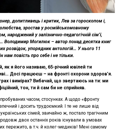
іонер, допитливець і критик, Лев за гороскопом і,
столюбства, зростав у росмійськомовному
ом, народжений у залізнично-педагогічній сім’ї,
… Володимир Могилюк – автор понад десятка книг
чих розвідок, упорядник антологій… У нього 11
 нам повість про себе і не тільки.
як я його називаю, 65-річний ювілей ти
иві… Досі працюєш – на фронті охорони здоров’я.
рах і вимірах? Вибачай, що звертаюсь на ти: ми
іційний, тон, ти й сам би не сприйняв.
пробуваних часом, стосунках. А щодо «фронту
зпечний і досить трудоємкий. І те не лише від
українських сімей, звичайно ж, постало трагічним
продовж двох останніх років існували в умовах
их пережито, в т.ч. й колег-медиків! Мені самому