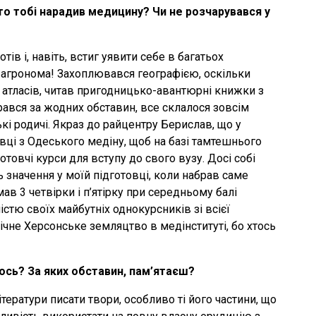
Хто тобі нарадив медицину? Чи не розчарувався у
тів і, навіть, встиг уявити себе в багатьох
 агронома! Захоплювався географією, оскільки
 атласів, читав пригодницько-авантюрні книжки з
рався за жодних обставин, все склалося зовсім
кі родичі. Якраз до райцентру Берислав, що у
вці з Одеського медіну, щоб на базі тамтешнього
овчі курси для вступу до свого вузу. Досі собі
ь значення у моїй підготовці, коли набрав саме
мав 3 четвірки і п’ятірку при середньому балі
шістю своїх майбутніх однокурсників зі всієї
чне Херсонське земляцтво в медінституті, бо хтось
ось? За яких обставин, пам’ятаєш?
тератури писати твори, особливо ті його частини, що