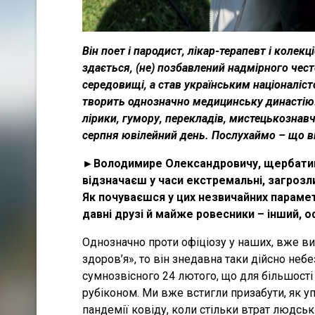
Він поет і пародист, лікар-терапевт і колекц
здається, (не) позбавлений надмірного че
середовищі, а став українським націоналіст
творить однозначно медицинську династію
лірики, гумору, перекладів, мистецькознав
серпня ювілейний день. Послухаймо – що він
►Володимире Олександровичу, щербатий, 
відзначаєш у часи екстремальні, загрозл
Як почуваєшся у цих незвичайних парамет
давні друзі й майже ровесники – інший, оф
Однозначно проти офіціозу у наших, вже ви
здоров’я», то він знедавна таки дійсно небе
сумнозвісного 24 лютого, що для більшості 
рубіконом. Ми вже встигли призабути, як у
пандемії ковіду, коли стільки втрат людськ