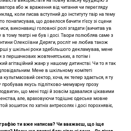
ливість використати на повну власну ерудицію з
 автора або ж враження від читання чи перегляду
иклад, коли писав вступний до інституту твір на тему
то понаписував, що довелося бачити п’єсу зі сцени
иси, виконавиці головної ролі згадати (вичитав ув
 в тому театрі не був і досі. Твори полюбляв саме з
ентини Олексіївни Деряги, росліт не любив також
ірші у шкільні роки здебільшого декламував, мене
 з першачкових жовтенятських, а потім і
ий агітаційний жанр у нашому дитинстві. Чи то я так
ідповідальним. Мене в шкільному комітеті
культмасовий сектор, хоча, як тепер здається, я ту
у пробував якусь підлітково-мемуарну прозу
подвиги», що мені тоді й зовсім здавалися цікавими
уденства, але, враховуючи тодішнє одеське мовне
й зошиток по хатніх антресолях і досі порохнявіє,
ографію ти вже написав? Чи вважаєш, що іще