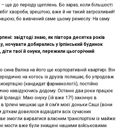
 – ще до періоду щеплень. Бо зараз, коли більшості
ебіг хвороби, зрештою, вже й не такий загрозливий!
ацюю, бо вивчений саме цьому ремеслу. На саму
пені: звідтоді знаю, як півтора десятка років
у, ночувати добирались у Ірпінський будинок
, діти твої й онуки, пережили цьогорічний
го сина Валіка на його ще корпоративній квартирі. Він
еріодично на когось із друзів полишає, бо упродовж
дисертацію (кандидат фармакології), постійно
одично навідуючись додому. Останні два роки працює
й Ірландії. Маю онуку (їй вже 17!) закінчує в
 в Ірпені мешкає ще й сім’я моєї доньки Саші (вони
 діткам довелося відвідати всіх сучасних
две змогли вирватися власним транспортом із майже
вні мости вже були знищені нашими військовими.