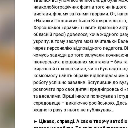
звалися вступом або епілогом, де була мож
навколобіографічних фактів того чи іншого
вистави, фільму за їхніми творами. От, напр
«Наталки Полтавки» Івана Котляревського, 
Херсонської «драми» і навіть прізвище актр
обласній пресі) довелося, хоча жодного разу
укрліту, в тому заслуга моєї вчительки Вал
через персоналію відповідного педагога. В
чомусь завжди до того залучали, починаючи
піонерських, віршованих монтажів – був так
виразно й голосно читав, чи то був надто в
комсомолу навіть обрали відповідальним за 
роботу успішно завалив. Вступивши до вуз
розпочати про свої дитячі придніпровські «
та веселими. Вірші інколи пописував зі ст
середовище – виключно російською. Десь то
жодного разу з нього не публікував…
► Цікаво, справді. А свою творчу автобі