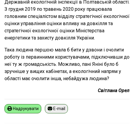
Державній екологічній інспекції в Полтавській області.
З грудня 2019 по травень 2020 року працювала
головним спеціалістом відділу стратегічної екологічної
оцінки управління оцінки впливу на довкілля та
стратегічної екологічної оцінки Міністерства
енергетики та захисту довкілля України.
Така людина першою мала б бити у дзвони і очолити
роботу із первинними користувачами, підключивши до
неї ту ж громадськість. Можливо, пані Яніні було б
зручніше у вищих кабінетах, а екологічний напрям у
області має очолити інша, небайдужа людина?
Світлана Орел
Надрукувати
E-mail