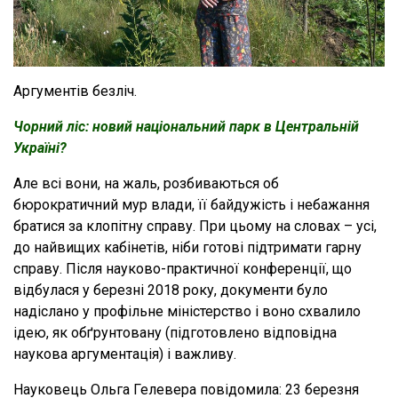
Аргументів безліч.
Чорний ліс: новий національний парк в Центральній
Україні?
Але всі вони, на жаль, розбиваються об
бюрократичний мур влади, її байдужість і небажання
братися за клопітну справу. При цьому на словах – усі,
до найвищих кабінетів, ніби готові підтримати гарну
справу. Після науково-практичної конференції, що
відбулася у березні 2018 року, документи було
надіслано у профільне міністерство і воно схвалило
ідею, як обґрунтовану (підготовлено відповідна
наукова аргументація) і важливу.
Науковець Ольга Гелевера повідомила: 23 березня