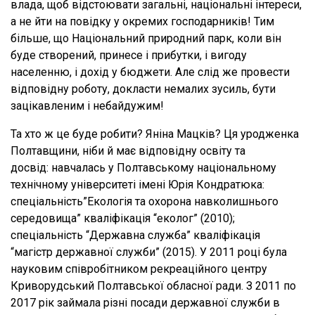
влада, щоб відстоювати загальні, національні інтереси,
а не йти на повідку у окремих господарників! Тим
більше, що Національний природний парк, коли він
буде створений, принесе і прибутки, і вигоду
населенню, і дохід у бюджети. Але слід же провести
відповідну роботу, докласти немалих зусиль, бути
зацікавленим і небайдужим!
Та хто ж це буде робити? Яніна Мацків? Ця уродженка
Полтавщини, ніби й має відповідну освіту та
досвід: навчалась у Полтавському національному
технічному університеті імені Юрія Кондратюка:
спеціальність”Екологія та охорона навколишнього
середовища” кваліфікація “еколог” (2010);
спеціальність “Державна служба” кваліфікація
“магістр державної служби” (2015). У 2011 році була
науковим співробітником рекреаційного центру
Криворудський Полтавської обласної ради. З 2011 по
2017 рік займала різні посади державної служби в