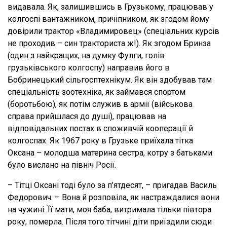
видавала. Як, залишившись в Грузькому, працював у
колгоспі вантажником, причіпником, як згодом йому
довірили трактор «Владимировец» (спеціальних курсів
не проходив – син тракториста ж!). Як згодом Бринза
(один з найкращих, на думку Фулги, голів
грузьківського колгоспу) направив його в
Бобринецький сільгосптехнікум. Як він здобував там
спеціальність зоотехніка, як займався спортом
(боротьбою), як потім служив в армії (військова
справа прийшлася до душі), працював на
відповідальних постах в споживчій кооперації й
колгоспах. Як 1967 року в Грузьке приїхала тітка
Оксана – молодша материна сестра, котру з батьками
було вислано на північ Росії.
– Тітці Оксані тоді було за п’ятдесят, – пригадав Василь
Федорович. – Вона й розповіла, як настраждалися вони
на чужині. Її мати, моя баба, витримала тільки півтора
року, померла. Після того тітчині діти приїздили сюди