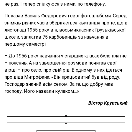
не раз. І тепер спілкуюся з ними, по телефону.
Показав Василь Федорович і свої фотоальбоми. Серед
знімків різних часів зберігається квитанція про те, що в
листопаді 1955 року він, восьмикласник Грузьківської
школи, заплатив 75 карбованців за навчання в
першому семестрі.
– До 1956 року навчання у старших класах було платне,
– пояснив. А на завершення розмови почитав свої
вірші – про село, про свій рід. В одному з них ідеться
про діда Митрофана: «Він працьовитий був від роду,
Господар знаний всім селом. За те, що добру мав
господу, Його назвали кулаком…»
Віктор Крупський