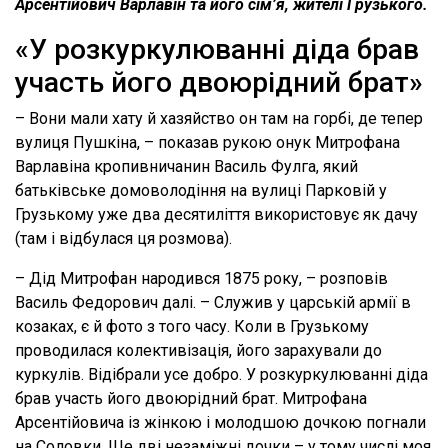
Арсентійович Варлавін та його сім’я, жителі Грузького.
«У розкуркулюванні діда брав
участь його двоюрідний брат»
– Вони мали хату й хазяйство он там на горбі, де тепер
вулиця Пушкіна, – показав рукою онук Митрофана
Варлавіна кропивничанин Василь Фулга, який
батьківське домоволодіння на вулиці Парковій у
Грузькому уже два десятиліття використовує як дачу
(там і відбулася ця розмова).
– Дід Митрофан народився 1875 року, – розповів
Василь Федорович далі. – Служив у царській армії в
козаках, є й фото з того часу. Коли в Грузькому
проводилася колективізація, його зарахували до
куркулів. Відібрали усе добро. У розкуркулюванні діда
брав участь його двоюрідний брат. Митрофана
Арсентійовича із жінкою і молодшою дочкою погнали
на Соловки. Ще дві незаміжні дочки – у тому числі моя