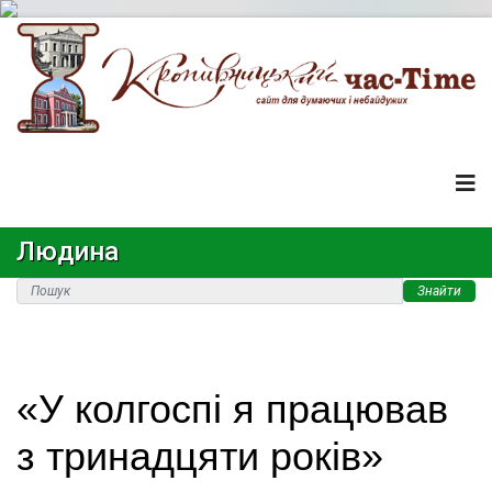
Людина
Знайти
«У колгоспі я працював
з тринадцяти років»