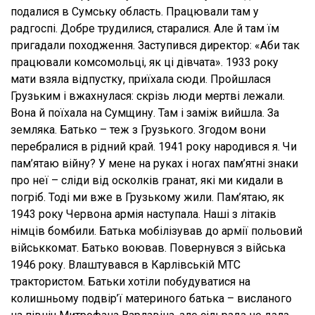
подалися в Сумську область. Працювали там у
радгоспі. Добре трудилися, старалися. Але й там їм
пригадали походження. Заступився директор: «Аби так
працювали комсомольці, як ці дівчата». 1933 року
мати взяла відпустку, приїхала сюди. Пройшлася
Грузьким і вжахнулася: скрізь люди мертві лежали.
Вона й поїхала на Сумщину. Там і заміж вийшла. За
земляка. Батько – теж з Грузького. Згодом вони
перебралися в рідний край. 1941 року народився я. Чи
пам’ятаю війну? У мене на руках і ногах пам’ятні знаки
про неї – сліди від осколків гранат, які ми кидали в
погріб. Тоді ми вже в Грузькому жили. Пам’ятаю, як
1943 року Червона армія наступала. Наші з літаків
німців бомбили. Батька мобілізував до армії польовий
військкомат. Батько воював. Повернувся з війська
1946 року. Влаштувався в Карлівській МТС
трактористом. Батьки хотіли побудуватися на
колишньому подвір’ї материного батька – висланого