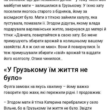
майбутня мати – залишилися в Грузькому. У їхню хату
поселили якогось старого з бідняків, йому за
вісімдесят було. Мати з тіткою зайняли халупу, яка
пустувала, помазали її. Згодом дідуган, якому влада
подарувала варлавінське житло, звернувся до матері й
тітки: «Дівчата, повертайтеся в свою хату. Бо мене
примушують збирати врожай в колишньому вашому
хазяйстві. А я ж сил не маю». Вони й повернулися. Їх
теж примушували збирати «свій» врожай та віддати
його колгоспу. Отаке чинилося…
«У Грузькому їм життя не
було»
Фулга замовк на якусь хвилину – йому важко
говорити про жахи, які пережили рідні. І продовжив:
– Згодом мати й тітка Катерина перебралися у село
Вільне, бо в Грузькому їм життя не було. Звідти