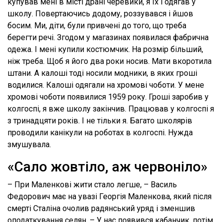
купував мені в місті драні черевики, я їх і одягав у
школу. Повертаючись додому, роззувався і йшов
босим. Ми, діти, були привчені до того, що треба
берегти речі. Згодом у магазинах появилася фабрична
одежа. І мені купили костюмчик. На розмір більший,
ніж треба. Щоб я його два роки носив. Мати вкоротила
штани. А калоші тоді носили модники, в яких гроші
водилися. Калоші одягали на хромові чоботи. У мене
хромові чоботи появилися 1959 року. Гроші заробив у
колгоспі, я вже школу закінчив. Працював у колгоспі я
з тринадцяти років. І не тільки я. Багато школярів
проводили канікули на роботах в колгоспі. Нужда
змушувала.
«Сало жовтіло, аж червоніло»
– При Маленкові жити стало легше, – Василь
Федорович має на увазі Георгія Маленкова, який після
смерті Сталіна очолив радянський уряд і зменшив
оподаткування селян. – У нас появився кабанчик, потім