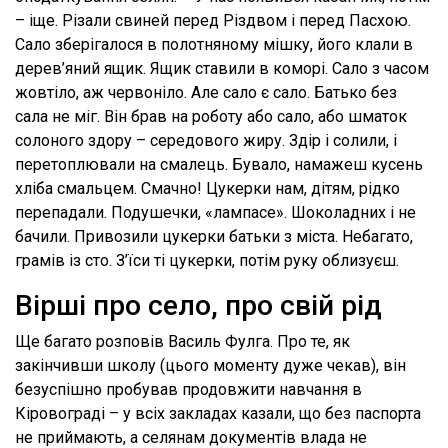
– іще. Різали свиней перед Різдвом і перед Пасхою.
Сало зберігалося в полотняному мішку, його клали в
дерев’яний ящик. Ящик ставили в коморі. Сало з часом
жовтіло, аж червоніло. Але сало є сало. Батько без
сала не міг. Він брав на роботу або сало, або шматок
солоного здору – середового жиру. Здір і солили, і
перетоплювали на смалець. Бувало, намажеш кусень
хліба смальцем. Смачно! Цукерки нам, дітям, рідко
перепадали. Подушечки, «лампасе». Шоколадних і не
бачили. Привозили цукерки батьки з міста. Небагато,
грамів із сто. З’їси ті цукерки, потім руку облизуєш.
Вірші про село, про свій рід
Ще багато розповів Василь Фулга. Про те, як
закінчивши школу (цього моменту дуже чекав), він
безуспішно пробував продовжити навчання в
Кіровограді – у всіх закладах казали, що без паспорта
не приймають, а селянам документів влада не