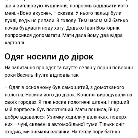
що я випльовую лушпиння, попросив віддавати його
мені. «Воно вкусне», – сказав. У нього пальці були
пухлі, ледь не репали. З голоду. Тим часом мій батько
почав будувати нову хату. Дядько Іван Вовторнік
попросився допомагати. Мати дала йому два відра
картоплі.
Одяг носили до дірок
На запитання про одяг та взуття селян у перші повоєнні
роки Василь Фулга відповів так:
– Одяг в основному був самошитий, з домотканого
полотна. Носили його до дірок. Коноплі вирощували на
своїх городах. Я теж носив полотняні штани. І перший
мій портфель був полотняний. Мати пошила, їй це
добре вдавалося. Узимку ходили у валянках, поверх
них – чуні, склеєні з автомобільної гуми. Тільки сніг
сходив, ми знімали валянки. На теплу пору батько