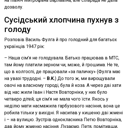
на північ Митрофана Варлавіна, але сільрада не дала
дозволу.
Сусідський хлопчина пухнув з
голоду
Розповів Василь Фулга й про голодний для багатьох
українців 1947 рік:
– Наша сім’я не голодувала. Батько працював в МТС,
там йому платили зерном чи, може, й грошима. Не те,
що в колгоспі, де працювали «за паличку» (Фулга має
на увазі трудодні. –
В.К.
) До того ж, ми вирощували
овочі на власному городі, була й коза. А через дві хати
від нас жили Іван і Настя Вовторніки, у них було
четверо дітей; ця сім’я не мала чого їсти. Якось у
неділю мати насмажила гарбузового насіння, вона це
робила тільки у вихідні. Я насипав у кишеню дві жмені
і – на вулицю. Зустрів однокласника Петю Вовторніка,
дав йому жменю насіння. Лузаємо. Петя, помітивши,