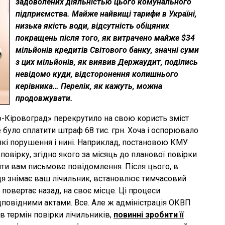
задоволених діяльністью цього комунального
підприємства. Майже найвищі тарифи в Україні,
низька якість води, відсутність обіцяних
покращень після того, як витрачено майже $34
мільйонів кредитів Світового банку, значні суми
з цих мільйонів, як виявив Держаудит, поділись
невідомо куди, відсторонення колишнього
керівника… Перелік, як кажуть, можна
продовжувати.
-Кіровоград» перекрутило на свою користь зміст
було сплатити штраф 68 тис. грн. Хоча і оспорювало
еякі порушення і нині. Наприклад, постановою КМУ
овірку, згідно якого за місяць до планової повірки
ти вам письмове повідомлення. Після цього, в
я знімає ваш лічильник, встановлює тимчасовий
 повертає назад, на своє місце. Ці процеси
повідними актами. Все. Але ж адміністрація ОКВП
в термін повірки лічильників,
повинні зробити її