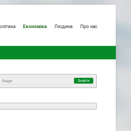
олітика
Економіка
Людина
Про нас
Знайти