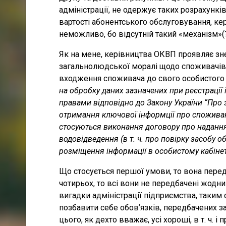
адміністрації, не одержує таких розрахункі
вартості абонентського обслуговування, ке
неможливо, бо відсутній такий «механізм»(?
Як на мене, керівництва ОКВП проявляє знев
загальнолюдської моралі щодо споживачів.
входження споживача до свого особистого 
на обробку даних зазначених при реєстрації 
правами відповідно до Закону України “Про 
отримання ключової інформції про споживанн
стосуються виконання договору про надання
водовідведення (в т. ч. про повірку засобу
розміщення інформації в особистому кабінет
Що стосується першої умови, то вона пере
чотирьох, то всі вони не передбачені жод
вигадки адміністрації підприємства, таким 
позбавити себе обов’язків, передбачених з
цього, як дехто вважає, усі хороші, в т. ч.