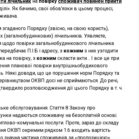
ти лічильник
на
повірку
споживач повинен прийти
ілі». Як бачимо, свої обов’язки в цьому процесі,
живача.
згаданого Порядку (звісно, на свою користь),
х (загалнобудинкових) лічильників. Уявляєте,
 щодо повірки загальнобудинкового лічильника
редбачає П.І.Б і адресу, з
кожним
з них узгодити
ка на повірку, з
кожним
скласти акти… І все це при
дення планової повірки внутрішньобудикового
. Ніякі доводи, що це порушення норм Порядку та
ерівництвом ОКВП досі не сприймаються. До речі,
ідтвердило розповсюдження дії цього Порядку в т. ч.
ьке обслуговування. Стаття 8 Закону про
хунки надаються споживачу на безоплатній основі.
итлово-комунальні послуги. Проте, зараз до складу
ання ОКВП окремим рядком 1.6 входить вартість
 що значна частина споживачів за «пропозицією»