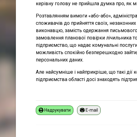
керівну голову не прийшла думка про, як мі
Розтавлянням вимоги «або-або», адміністра
споживачів до прийняття своїх, незаконних
виконавцю, замість одержання письмового 
замовлення планової повірки лічильника т
підприємство, що надає комунальні послуги
можливість спокійно безперешкодно зайти
персональних даних.
Але найсумніше і найприкріше, що такі дії
підприємства області досі знаходять підтри
Надрукувати
E-mail