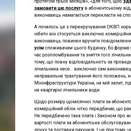
протягом трьох місяців», «для того, щоб
зда
замовити цю послугу
в абонентському відд
виконавець намагається перекласти на спо
А почалось це з перекручування ОКВП норм 
нібито він стосується виключно комерційни
виконавець повинен вручити повідомлення
усім
споживачам цього будинку, бо форма пе
час розпломбування та зняття того лічильни
тому, що повну відповідальність за прове
лічильника несе… виключно сам виконавець
неправильне трактування його положень, к
Мінінфраструктури України, на мій запит, п
на квартирні лічильники води.
Щодо розміру щомісячної плати за абонентс
комерційний облік чітко передбачає, що ра
Не передбачено така плата і Законом про ж
вартості плати за абонентське обслуговув
друку та доставки рахунків. І це при тому,