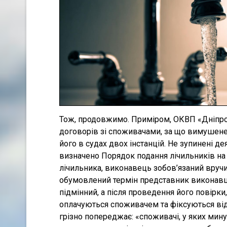
Тож, продовжимо. Приміром, ОКВП «Дніпро
договорів зі споживачами, за що вимушене 
його в судах двох інстанцій. Не зупинені д
визначено Порядок подання лічильників на п
лічильника, виконавець зобов’язаний вручи
обумовлений термін представник виконавц
підмінний, а після проведення його повірки,
оплачуються споживачем та фіксуються від
грізно попереджає: «споживачі, у яких мину