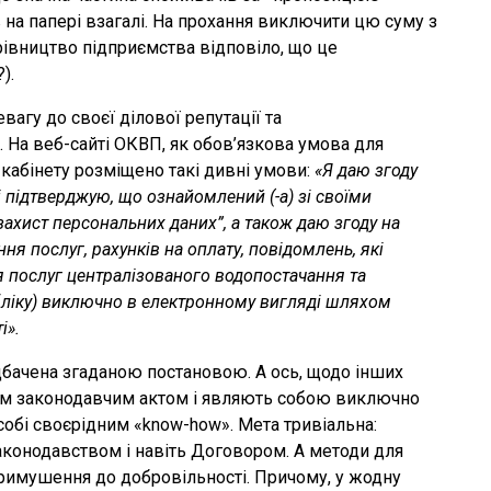
в на папері взагалі. На прохання виключити цю суму з
рівництво підприємства відповіло, що це
).
агу до своєї ділової репутації та
 На веб-сайті ОКВП, як обов’язкова умова для
кабінету розміщено такі дивні умови:
«Я даю згоду
і підтверджую, що ознайомлений (-а) зі своїми
захист персональних даних”, а також даю згоду на
я послуг, рахунків на оплату, повідомлень, які
 послуг централізованого водопостачання та
 обліку) виключно в електронному вигляді шляхом
і».
дбачена згаданою постановою. А ось, щодо інших
ним законодавчим актом і являють собою виключно
собі своєрідним «know-how». Мета тривіальна:
аконодавством і навіть Договором. А методи для
 і примушення до добровільності. Причому, у жодну