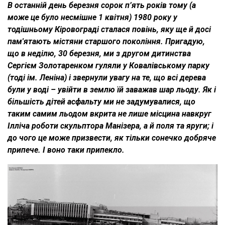
В останній день березня сорок п’ять років тому (а
може це було несмішне 1 квітня) 1980 року у
тодішньому Кіровограді сталася повінь, яку ще й досі
пам'ятають містяни старшого покоління. Пригадую,
що в неділю, 30 березня, ми з другом дитинства
Сергієм Золотаренком гуляли у Ковалівському парку
(тоді ім. Леніна) і звернули увагу на те, що всі дерева
були у воді – увійти в землю їй заважав шар льоду. Як і
більшість дітей асфальту ми не задумувалися, що
таким самим льодом вкрита не лише місцина навкруг
Ілліча роботи скульптора Манізера, а й поля та яруги; і
до чого це може призвести, як тільки сонечко добряче
припече. І воно таки припекло.