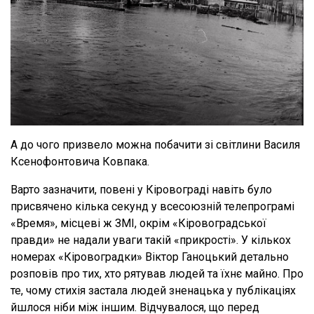
А до чого призвело можна побачити зі світлини Василя
Ксенофонтовича Ковпака.
Варто зазначити, повені у Кіровограді навіть було
присвячено кілька секунд у всесоюзній телепрограмі
«Время», місцеві ж ЗМІ, окрім «Кіровоградської
правди» не надали уваги такій «прикрості». У кількох
номерах «Кіровоградки» Віктор Ганоцький детально
розповів про тих, хто рятував людей та їхнє майно. Про
те, чому стихія застала людей зненацька у публікаціях
йшлося ніби між іншим. Відчувалося, що перед