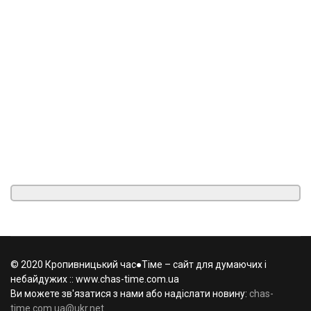
© 2020 Кропивницький час●Тіме – сайт для думаючих і
небайдужих :: www.chas-time.com.ua
Ви можете зв'язатися з нами або надіслати новину:
chas-
time.com.ua@ukr.net