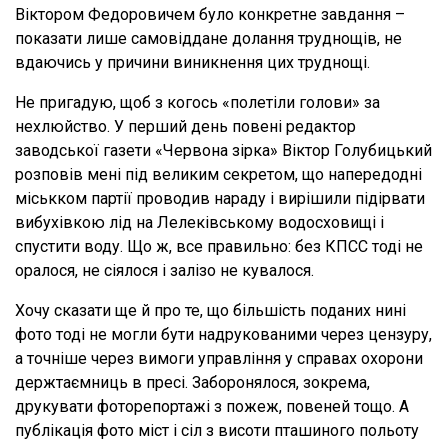
Віктором Федоровичем було конкретне завдання –
показати лише самовіддане долання труднощів, не
вдаючись у причини виникнення цих труднощі.
Не пригадую, щоб з когось «полетіли голови» за
нехлюйство. У перший день повені редактор
заводської газети «Червона зірка» Віктор Голубицький
розповів мені під великим секретом, що напередодні
міськком партії проводив нараду і вирішили підірвати
вибухівкою лід на Лелеківському водосховищі і
спустити воду. Що ж, все правильно: без КПСС тоді не
оралося, не сіялося і залізо не кувалося.
Хочу сказати ще й про те, що більшість поданих нині
фото тоді не могли бути надрукованими через цензуру,
а точніше через вимоги управління у справах охорони
держтаємниць в пресі. Заборонялося, зокрема,
друкувати фоторепортажі з пожеж, повеней тощо. А
публікація фото міст і сіл з висоти пташиного польоту