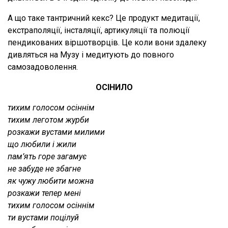
А що таке тантричний кекс? Це продукт медитації,
екстраполяції, інсталяції, артикуляції та полюції
пендикованих віршотворців. Це коли вони здалеку
дивляться на Музу і медитують до повного
самозадоволення.
ОСІНИЛО
тихим голосом осіннім
тихим леготом журби
розкажи вустами милими
що любили і жили
пам’ять горе загамує
не забуде не збагне
як чужу любити можна
розкажи тепер мені
тихим голосом осіннім
ти вустами поцілуй