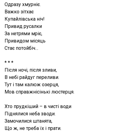
Одразу хмурніє.
Важко зітхає
Купайлівська ніч!
Привид русалки
За нетрями мріє,
Привидом місяць
Стає потойбіч…
* * *
Після ночі, після зливи,
В небі райдуг переливи.
Тут і там калюж озерця,
Мов справжнісінькі люстерця.
Хто прудкіший – в чисті води
Піднялися неба зводи.
Замочилися штанята,
Що ж, не треба їх і прати.