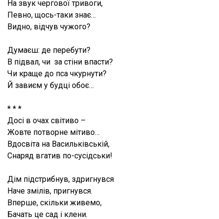
На звук чергової тривоги,
Певно, щось-таки знає…
Видно, відчув чужого?
Думаєш: де перебути?
В підвал, чи за стіни впасти?
Чи краще до пса чкурнути?
Й завиєм у будці обоє…
* * *
Досі в очах світиво –
Жовте потворне мітиво…
Вдосвіта на Васильківській,
Снаряд вгатив по-сусідськи!
Дім підстрибнув, здригнувся
Наче змілів, пригнувся.
Вперше, скільки живемо,
Бачать це сад і клени.