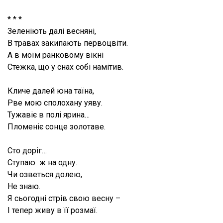
* * *
Зеленіють далі весняні,
В травах закипають первоцвіти.
А в моїм ранковому вікні
Стежка, що у снах собі намітив.
Кличе далей юна таїна,
Рве мою сполохану уяву.
Тужавіє в полі ярина…
Пломеніє сонце золотаве.
Сто доріг…
Ступаю ж на одну.
Чи озветься долею,
Не знаю.
Я сьогодні стрів свою весну –
І тепер живу в її розмаї.