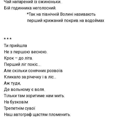
Чай напарений із ожиноньки.
Бій годинника неголосний.
*Так на північній Волині називають
перший крижаний покрив на водоймах
* * *
Ти прийшла
Не з першою весною.
Крок – до літа.
Перший ліг покіс…
Але скільки сонячних розвоїв
Кликало за річечку і в ліс…
Аж туди,
Де вольному є воля.
Тільки там зоритиме нам мить.
На бузковім
Трепетнім сувої
Наш автограф щастям пломенить.