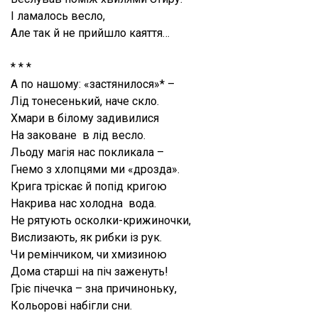
І ламалось весло,
Але так й не прийшло каяття…
* * *
А по нашому: «застянилося»* –
Лід тонесенький, наче скло.
Хмари в білому задивилися
На заковане в лід весло.
Льоду магія нас покликала –
Гнемо з хлопцями ми «дрозда».
Крига тріскає й попід кригою
Накрива нас холодна вода.
Не рятують осколки-крижиночки,
Вислизають, як рибки із рук.
Чи ремінчиком, чи хмизиною
Дома старші на піч заженуть!
Гріє пічечка – зна причиноньку,
Кольорові набігли сни.