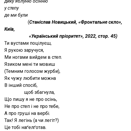
дику яблуню осінню
у степу
де ми були
(
Станіслав Новицький, «Фронтальне скло»,
Київ,
«Український пріоритет», 2022, стор. 45)
Ти вустами поцілуєш,
Я рукою заручуся,
Ми ногами вийдем в степ.
Язиком мені ти мовиш
(Темним голосом журби),
Як чужу любити можна
В інший спосіб,
щоб збагнула,
Що пишу я не про осінь,
Не про степ і не про тебе,
А про груші на вербі.
Так! Я легінь (а чи легіт?)
Це тобі наґелґотав.