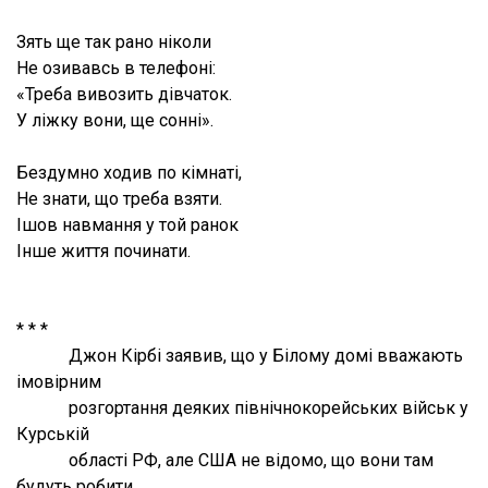
Зять ще так рано ніколи
Не озивавсь в телефоні:
«Треба вивозить дівчаток.
У ліжку вони, ще сонні».
Бездумно ходив по кімнаті,
Не знати, що треба взяти.
Ішов навмання у той ранок
Інше життя починати.
* * *
Джон Кірбі заявив, що у Білому домі вважають
імовірним
розгортання деяких північнокорейських військ у
Курській
області РФ, але США не відомо, що вони там
будуть робити…