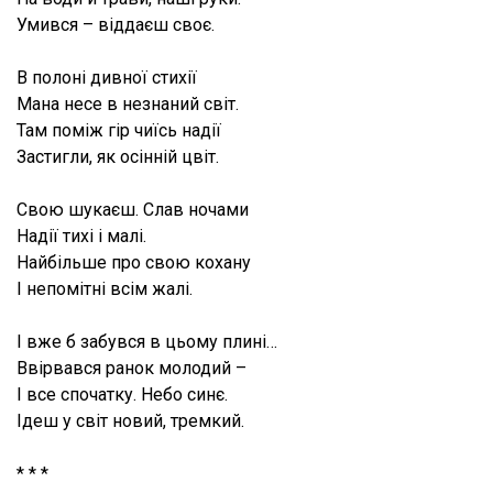
Умився – віддаєш своє.
В полоні дивної стихії
Мана несе в незнаний світ.
Там поміж гір чиїсь надії
Застигли, як осінній цвіт.
Свою шукаєш. Слав ночами
Надії тихі і малі.
Найбільше про свою кохану
І непомітні всім жалі.
І вже б забувся в цьому плині…
Ввірвався ранок молодий –
І все спочатку. Небо синє.
Ідеш у світ новий, тремкий.
* * *