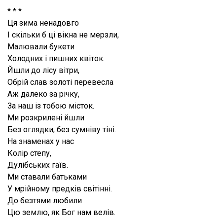
* * *
Ця зима ненадовго
І скільки б ці вікна не мерзли,
Малювали букети
Холодних і пишних квіток.
Йшли до лісу вітри,
Обрій слав золоті перевесла
Аж далеко за річку,
За наш із тобою місток.
Ми розкрилені йшли
Без оглядки, без сумніву тіні.
На знаменах у нас
Колір степу,
Дулібських гаїв.
Ми ставали батьками
У мрійному предків світінні.
До безтями любили
Цю землю, як Бог нам велів.