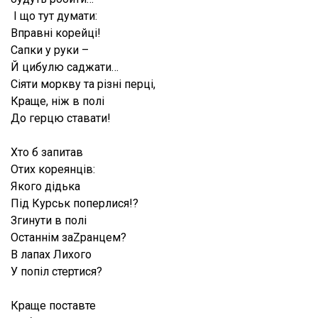
І що тут думати:
Вправні корейці!
Сапки у руки –
Й цибулю саджати…
Сіяти моркву та різні перці,
Краще, ніж в полі
До герцю ставати!
Хто б запитав
Отих кореянців:
Якого дідька
Під Курськ поперлися!?
Згинути в полі
Останнім заZранцем?
В лапах Лихого
У попіл стертися?
Краще поставте