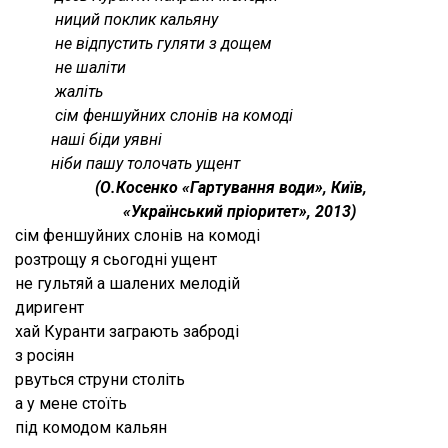
ниций поклик кальяну
не відпустить гуляти з дощем
не шаліти
жаліть
сім феншуйних слонів на комоді
наші біди уявні
ніби пашу толочать ущент
(О.Косенко «Гартування води», Київ,
«Український пріоритет», 2013)
сім феншуйних слонів на комоді
розтрощу я сьогодні ущент
не гультяй а шалених мелодій
диригент
хай Куранти заграють заброді
з росіян
рвуться струни століть
а у мене стоїть
під комодом кальян