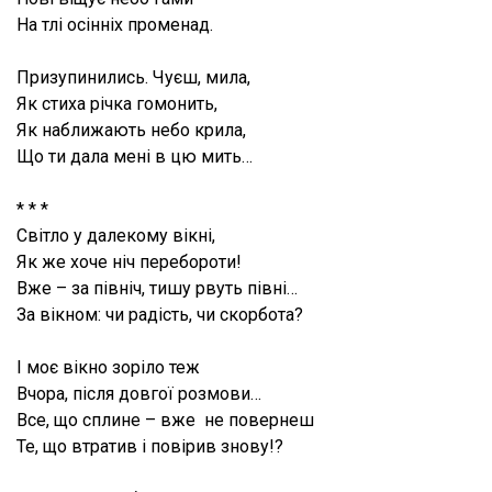
На тлі осінніх променад.
Призупинились. Чуєш, мила,
Як стиха річка гомонить,
Як наближають небо крила,
Що ти дала мені в цю мить…
* * *
Світло у далекому вікні,
Як же хоче ніч перебороти!
Вже – за північ, тишу рвуть півні…
За вікном: чи радість, чи скорбота?
І моє вікно зоріло теж
Вчора, після довгої розмови…
Все, що сплине – вже не повернеш
Те, що втратив і повірив знову!?