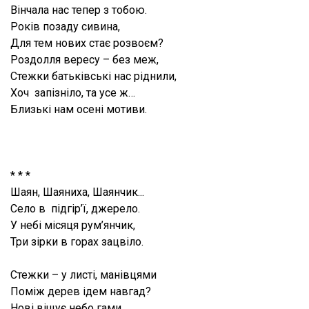
Вінчала нас тепер
з тобою.
Років позаду сивина,
Для тем нових стає розвоєм?
Роздолля вересу – без меж,
Стежки батьківські нас ріднили,
Хоч запізніло, та усе ж…
Близькі нам осені мотиви.
* * *
Шаян, Шаяниха, Шаянчик...
Село в підгір’ї, джерело.
У небі місяця рум’янчик,
Три зірки в горах зацвіло.
Стежки – у листі, манівцями
Поміж дерев ідем навгад?
Нові віщує небо гами