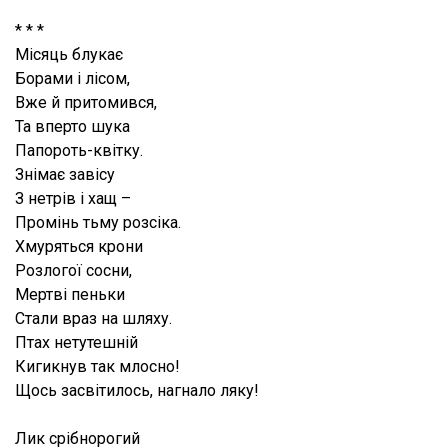
* * *
Місяць блукає
Борами і лісом,
Вже й притомився,
Та вперто шука
Папороть-квітку.
Знімає завісу
З нетрів і хащ –
Промінь тьму розсіка.
Хмуряться крони
Розлогої сосни,
Мертві пеньки
Стали враз на шляху.
Птах нетутешній
Кигикнув так млосно!
Щось засвітилось, нагнало ляку!
Лик срібнорогий