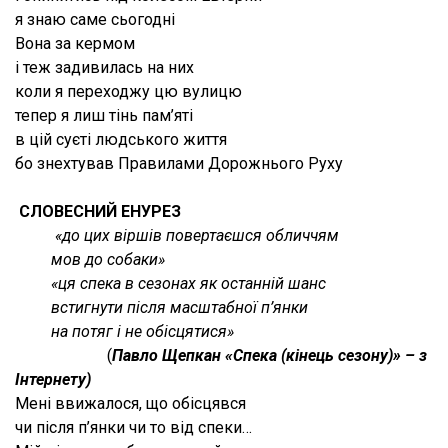
я знаю саме сьогодні
Вона за кермом
і теж задивилась на них
коли я переходжу цю вулицю
тепер я лиш тінь пам’яті
в цій суєті людського життя
бо знехтував Правилами Дорожнього Руху
С
ЛОВЕСНИЙ ЕНУРЕЗ
«до цих віршів повертаєшся обличчям
мов до собаки»
«ця спека в сезонах як останній шанс
встигнути після масштабної п’янки
на потяг і не обісцятися»
(
Павл
о
Щепкан
«Спека (кінець сезону)»
–
з
Інтернету)
Мені ввижалося, що обісцявся
чи після п’янки чи то від спеки…