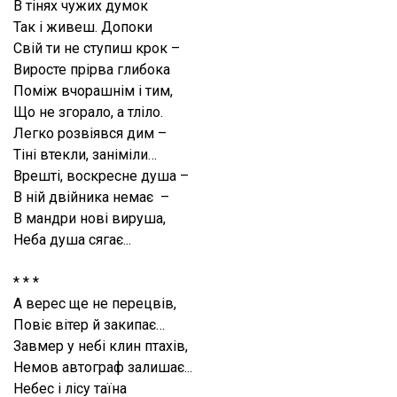
В тінях чужих думок
Так і живеш. Допоки
Свій ти не ступиш крок –
Виросте прірва глибока
Поміж вчорашнім і тим,
Що не згорало, а тліло.
Легко розвіявся дим –
Тіні втекли, заніміли…
Врешті, воскресне душа –
В ній двійника немає –
В мандри нові вируша,
Неба душа сягає...
* * *
А верес ще не перецвів,
Повіє вітер й закипає…
Завмер у небі клин птахів,
Немов автограф залишає...
Небес і лісу таїна