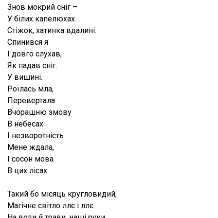
Знов мокрий сніг –
У білих капелюхах
Стіжок, хатинка вдалині.
Спинився я
І довго слухав,
Як падав сніг.
У вишині.
Роїлась мла,
Перевертала
Вчорашню змову
В небесах.
І незворотність
Мене ждала,
І сосон мова
В цих лісах.
Такий бо місяць кругловидий,
Магічне світло ллє і ллє
На води й трави, наші руки.