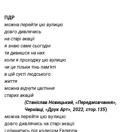
ПДР
можна перейти цю вулицю
довго дивлячись
на старі акації
я знаю саме сьогодні
ти дивишся на них
коли я проходжу цю вулицю
чи це тільки тінь пам’яті
в цій суєті людського
життя
можна відчути цвітіння
старих акацій
(Станіслав Новицький, «Передмовчання»,
Чернівці, «Друк Арт», 2022, стор.135
)
можна перейти цю вулицю
довго дивлячись на старі акації
і опинитись під колесом Евтерпи