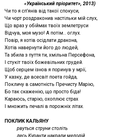
«Український пріоритет», 2013)
Чи то я сп’янів від такої спокуси,
Чи чорт роздраконив настільки мій слух,
Що враз у обіймах твоїх землетруси
Відчув, моя музо! А потім… оглух.
Повір, я хотів осідлати дракона,
Хотів навернути його до людей,
Та збила з пуття ти, хмільна Персефона,
І стукіт твоїх божевільних грудей.
Щоб серцем ізнов я поринув у мрії,
У казку, де всесвіт поета гойда,
Покличу в самотність Пречисту Марію,
Бо так скаженію, що просто біда!
Караюсь, старію, охоплює страх
І множить печалі в порожніх літах.
П
ОКЛИК КАЛЬЯНУ
рвуться струни століть
десь Куранти накрали мелодій