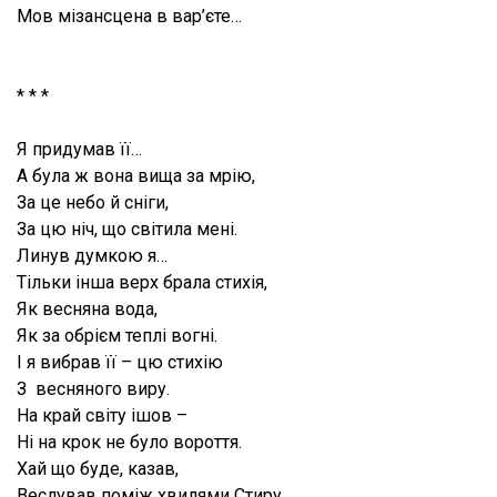
Мов мізансцена в вар’єте…
* * *
Я придумав її…
А була ж вона вища за мрію,
За це небо й сніги,
За цю ніч, що світила мені.
Линув думкою я…
Тільки інша верх брала стихія,
Як весняна вода,
Як за обрієм теплі вогні.
І я вибрав її – цю стихію
З весняного виру.
На край світу ішов –
Ні на крок не було вороття.
Хай що буде, казав,
Веслував поміж хвилями Стиру.