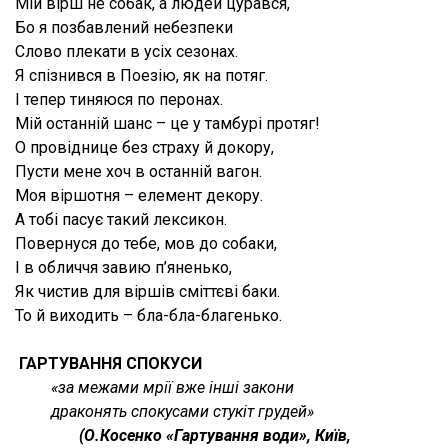
Мій вірш не собак, а людей цурався,
Бо я позбавлений небезпеки
Слово плекати в усіх сезонах.
Я спізнився в Поезію, як на потяг.
І тепер тиняюся по перонах.
Мій останній шанс – це у тамбурі протяг!
О провіднице без страху й докору,
Пусти мене хоч в останній вагон.
Моя віршотня – елемент декору.
А тобі пасує такий лексикон.
Повернуся до тебе, мов до собаки,
І в обличчя завию п’яненько,
Як чистив для віршів сміттєві баки.
То й виходить – бла-бла-благенько.
ГАРТУВАННЯ СПОКУСИ
«за межами мрії вже інші закони
драконять спокусами стукіт грудей»
(О.Косенко «Гартування води», Київ,