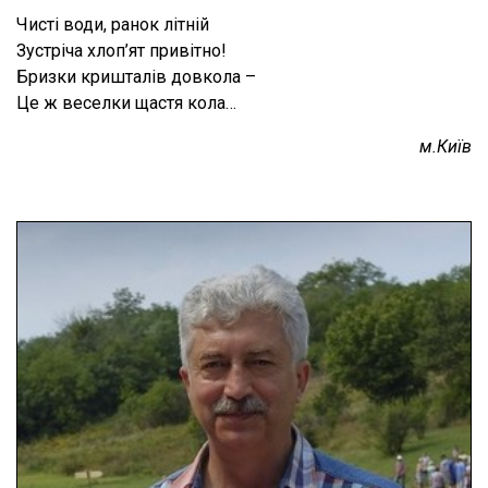
Чисті води, ранок літній
Зустріча хлоп’ят привітно!
Бризки кришталів довкола –
Це ж веселки щастя кола…
м.Київ