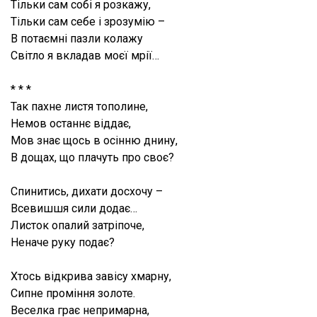
Тільки сам собі я розкажу,
Тільки сам себе і зрозумію –
В потаємні пазли колажу
Світло я вкладав моєї мрії…
* * *
Так пахне листя тополине,
Немов останнє віддає,
Мов знає щось в осінню днину,
В дощах, що плачуть про своє?
Спинитись, дихати досхочу –
Всевишшя сили додає…
Листок опалий затріпоче,
Неначе руку подає?
Хтось відкрива завісу хмарну,
Сипне проміння золоте.
Веселка грає непримарна,