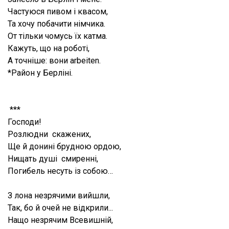
Частуюся пивом і квасом,
Та хочу побачити німчика.
От тільки чомусь їх катма.
Кажуть, що на роботі,
А точніше: вони arbeiten.
*Район у Берліні.
***
Господи!
Розлюдни скажених,
Ще й донині брудною ордою,
Нищать душі смиренні,
Погибель несуть із собою…
З лона незрячими вийшли,
Так, бо й очей не відкрили...
Нащо незрячим Всевишній,