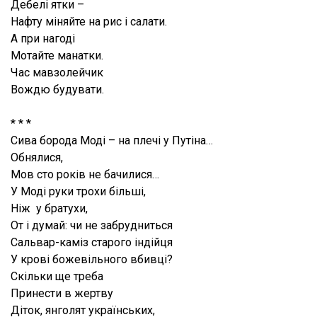
Дебелі ятки –
Нафту міняйте на рис і салати.
А при нагоді
Мотайте манатки.
Час мавзолейчик
Вождю будувати.
* * *
Сива борода Моді – на плечі у Путіна…
Обнялися,
Мов сто років не бачилися…
У Моді руки трохи більші,
Ніж у братухи,
От і думай: чи не забрудниться
Сальвар-каміз старого індійця
У крові божевільного вбивці?
Скільки ще треба
Принести в жертву
Діток, янголят українських,