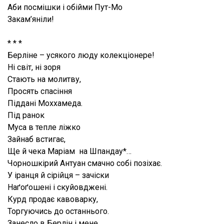
Аби посмішки і обійми Пут-Мо
Закам’яніли!
* * *
Берліне – усякого люду колекціонере!
Ні світ, ні зоря
Стають на молитву,
Просять спасіння
Піддані Моххамеда
.
Під ранок
Муса в тепле ліжко
Зайнаб встигає,
Ще й чека Маріам на Шпандау*…
Чорношкірий Антуан смачно собі
позіхає.
У іранця й сірійця – зачіски
Наґоґошені і скуйовджені.
Курд продає кавоварку,
Торгуючись до останнього.
Занесло в Берлін і мене.