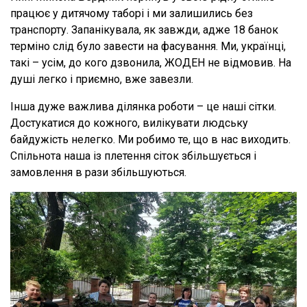
працює у дитячому таборі і ми залишились без
транспорту. Запанікувала, як завжди, адже 18 банок
терміно слід було завести на фасування. Ми, українці,
такі – усім, до кого дзвонила, ЖОДЕН не відмовив. На
душі легко і приємно, вже завезли.
Інша дуже важлива ділянка роботи – це наші сітки.
Достукатися до кожного, вилікувати людську
байдужість нелегко. Ми робимо те, що в нас виходить.
Спільнота наша із плетення сіток збільшується і
замовлення в рази збільшуються.