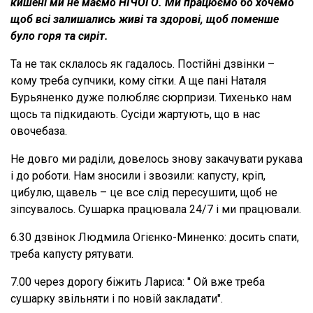
кишені ми не маємо НІЧОГО. Ми працюємо бо хочемо
щоб всі залишались живі та здорові, щоб поменше
було горя та сиріт.
Та не так склалось як гадалось. Постійні дзвінки –
кому треба супчики, кому сітки. А ще пані Наталя
Бурьяненко дуже полюбляє сюрпризи. Тихенько нам
щось та підкидають. Сусіди жартують, що в нас
овочебаза.
Не довго ми раділи, довелось знову закачувати рукава
і до роботи. Нам зносили і звозили: капусту, кріп,
цибулю, щавель – це все слід пересушити, щоб не
зіпсувалось. Сушарка працювала 24/7 і ми працювали.
6.30 дзвінок Людмила Огієнко-Миненко: досить спати,
треба капусту рятувати.
7.00 через дорогу біжить Лариса: " Ой вже треба
сушарку звільняти і по новій закладати".