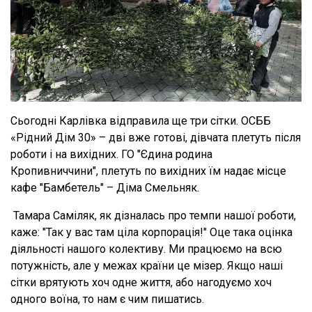
Сьогодні Карлівка відправила ще три сітки. ОСББ
«Рідний Дім 30» – дві вже готові, дівчата плетуть після
роботи і на вихідних. ГО "Єдина родина
Кропивниччини", плетуть по вихідних їм надає місце
кафе "Бамбетель" – Діма Смельняк.
Тамара Саміляк, як дізналась про темпи нашої роботи,
каже: "Так у вас там ціла корпорація!" Оце така оцінка
діяльності нашого колективу. Ми працюємо на всю
потужність, але у межах країни це мізер. Якщо наші
сітки врятують хоч одне життя, або нагодуємо хоч
одного воїна, то нам є чим пишатись.