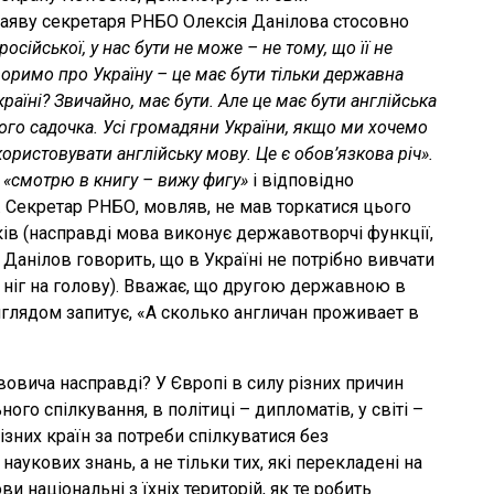
заяву секретаря РНБО Олексія Данілова стосовно
 російської, у нас бути не може – не тому, що її не
оворимо про Україну – це має бути тільки державна
раїні? Звичайно, має бути. Але це має бути англійська
ого садочка. Усі громадяни України, якщо ми хочемо
користовувати англійську мову. Це є обов’язкова річ».
«смотрю в книгу – вижу фигу»
і відповідно
. Секретар РНБО, мовляв, не мав торкатися цього
ків (насправді мова виконує державотворчі функції,
о Данілов говорить, що в Україні не потрібно вивчати
з ніг на голову). Вважає, що другою державною в
виглядом запитує, «А сколько англичан проживает в
вовича насправді? У Європі в силу різних причин
го спілкування, в політиці – дипломатів, у світі –
зних країн за потреби спілкуватися без
наукових знань, а не тільки тих, які перекладені на
и національні з їхніх територій, як те робить