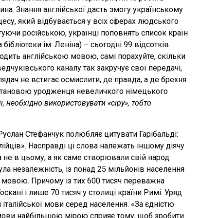
нина. Знання англійської дасть змогу українському
цесу, який відбувається у всіх сферах людського
хтуючи російською, українці поповнять список країн
 бібліотеки ім. Леніна) – сьогодні 99 відсотків
ходить англійською мовою, самі порахуйте, скільки
едчуківського каналу так закручує свої передачі,
дач не встигає осмислити, де правда, а де брехня.
становою уродженця невеличкого німецького
ї, необхідно використовувати «сіру», тобто
услан Стефанчук полюбляє цитувати Гарібальді:
лійців». Насправді ці слова належать іншому діячу
 не в цьому, а як саме створювали свій народ
була незалежність, із понад 25 мільйонів населення
ою мовою. Причому із тих 600 тисяч переважна
скані і лише 70 тисяч у столиці країни Римі. Уряд
італійської мови серед населення. «За єдністю
ь мови найбільшою мірою сприяє тому, щоб зробити