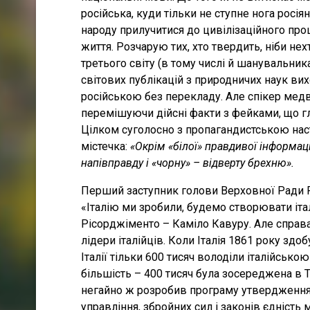
російська, куди тільки не ступне нога росія
народу прилучитися до цивілізаційного про
життя. Розчарую тих, хто твердить, ніби не
третього світу (в тому числі й шанувальника
світових публікацій з природничих наук ви
російською без перекладу. Але спікер медв
перемішуючи дійсні факти з фейками, що гля
Цілком суголосно з пропагандистською на
містечка:
«Окрім «білої» правдивої інформаці
напівправду і «чорну» – відверту брехню».
Перший заступник голови Верховної Ради Р
«Італію ми зробили, будемо створювати іта
Рісорджіменто – Каміло Кавуру. Але справа
лідери італійців. Коли Італія 1861 року здо
Італії тільки 600 тисяч володіли італійськ
більшість – 400 тисяч була зосереджена в То
негайно ж розробив програму утвердження 
управління, збройних сил і законів єдніст