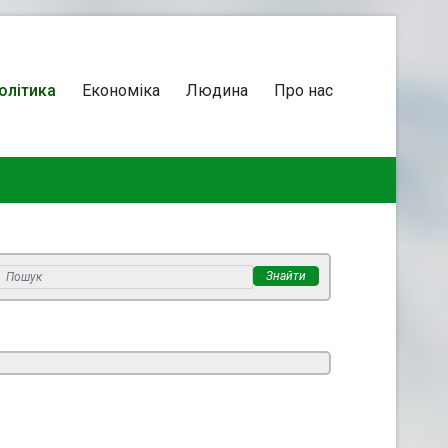
олітика
Економіка
Людина
Про нас
Знайти