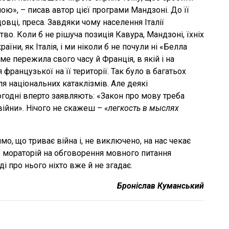
ою», – писав автор цієї програми Мандзоні. До її
довці, преса. Завдяки чому населення Італії
во. Коли б не рішуча позиція Кавура, Мандзоні, їхніх
раїни, як Італія, і ми ніколи б не почули ні «Белла
аме пережила свого часу й Франція, в якій і на
 французької на її території. Так було в багатьох
я національних катаклізмів. Але деякі
годні вперто заявляють: «Закон про мову треба
війни». Нічого не скажеш –
«легкость в мыслях
мо, що триває війна і, не виключено, на нас чекає
 мораторій на обговорення мовного питання
ді про нього ніхто вже й не згадає.
Броніслав Куманський