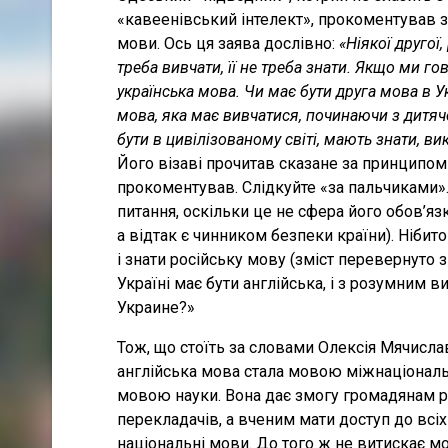
«кавеенівський інтелект», прокоментував 
мови. Ось ця заява дослівно:
«Ніякої другої,
треба вивчати, її не треба знати. Якщо ми г
українська мова. Чи має бути друга мова в Ук
мова, яка має вивчатися, починаючи з дитяч
бути в цивілізованому світі, мають знати, ви
Його візаві прочитав сказане за принципом
прокоментував. Слідкуйте «за пальчиками»
питання, оскільки це не сфера його обов’яз
а відтак є чинником безпеки країни). Нібит
і знати російську мову (зміст перевернуто 
Україні має бути англійська, і з розумним 
Украине?»
Тож, що стоїть за словами Олексія Мячисла
англійська мова стала мовою міжнаціонально
мовою науки. Вона дає змогу громадянам рі
перекладачів, а вченим мати доступ до всіх 
національні мови. До того ж не витискає мов