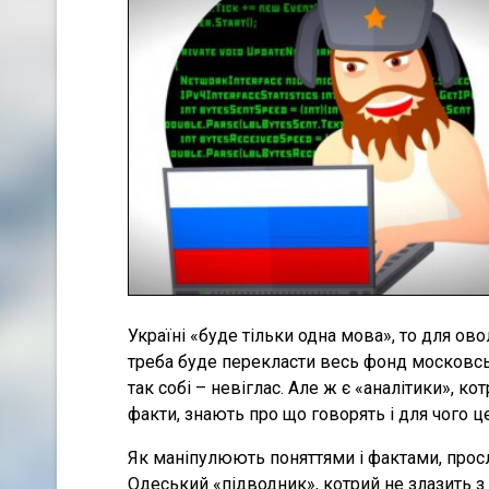
Україні «буде тільки одна мова», то для ов
треба буде перекласти весь фонд московсько
так собі – невіглас. Але ж є «аналітики», 
факти, знають про що говорять і для чого ц
Як маніпулюють поняттями і фактами, просл
Одеський «підводник», котрий не злазить 