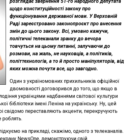
розглядає звернення 51-го народного депутата
щодо конституційності закону про
функціонування державної мови. У Верховній
Раді зареєстровано законопроєкт про внесення
змін до цього закону. Всі, умовно кажучи,
політичні телеканали зранку до вечора
товчуться на цьому питанні, залучаючи до
розмови, на жаль, не науковців, а політиків,
політтехнологів, а то й просто маніпуляторів, від
яких можна почути все, що завгодно.
Один з україномовних прихильників офіційної
двомовності договорився до того, що якщо в
олодіння українцями надбаннями світової культури
ї бібліотеки імені Леніна на українську. Ну, цей
котрі свідомо переставляють акценти, перекручують
е роблять.
ідкуємо на прикладі, скажімо, одного з телеканалів.
з екрану NewsOne, демонструючи свій