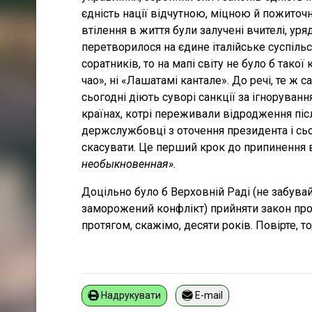
єдність нації відчутною, міцною й пожиточн
втілення в життя були залучені вчителі, уря
перетворилося на єдине італійське суспільст
соратників, то на мапі світу не було б такої к
чао», ні «Лашатамі кантале». До речі, те ж с
сьогодні діють суворі санкції за ігнорування
країнах, котрі переживали відродження післ
держслужбовці з оточення президента і сьо
скасувати. Це перший крок до припинення 
необыкновенная».
Доцільно було б Верховній Раді (не забувай
заморожений конфлікт) прийняти закон про
протягом, скажімо, десяти років. Повірте, то
Надрукувати
E-mail