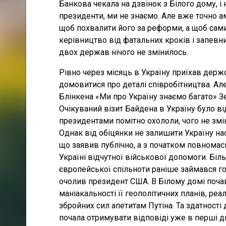
Банкова чекала на дзвінок з Білого дому, і
президенти, ми не знаємо. Але вже точно 
щоб похвалити його за реформи, а щоб сам
керівництво від фатальних кроків і запевни
двох держав нічого не змінилось.
Рівно через місяць в Україну приїхав держ
домовитися про деталі співробітництва. Але 
Блінкена «Ми про Україну знаємо багато» Зе
Очікуваний візит Байдена в Україну було в
президентами помітно охололи, чого не зм
Однак від обіцянки не залишити Україну н
що заявив публічно, а з початком повномас
Україні відчутної військової допомоги. Бі
європейської спільноти раніше займався го
очолив президент США. В Білому домі поча
маніакальності її геополітичних планів, ре
збройних сил апетитам Путіна. Та здатності
почала отримувати відповіді уже в перші д