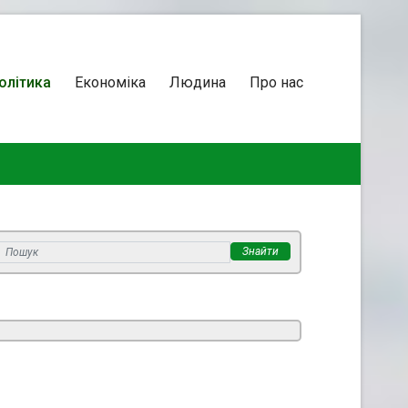
олітика
Економіка
Людина
Про нас
Знайти