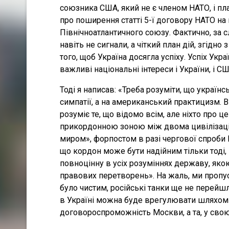
союзника США, який не є членом НАТО, і пла
про поширення статті 5-ї договору НАТО на
Північноатлантичного союзу. Фактично, за с
навіть не сигнали, а чіткий план дій, згідно
того, щоб Україна досягла успіху. Успіх Укра
важливі національні інтереси і України, і СШ
Тоді я написав: «Треба розуміти, що україн
симпатії, а на американський практицизм. В
розуміє те, що відомо всім, але ніхто про ц
прикордонною зоною між двома цивілізаці
миром», форпостом в разі чергової спроби 
що кордон може бути надійним тільки тоді,
повноцінну в усіх розуміннях державу, якою
правових перетворень». На жаль, ми пропу
було чистим, російські танки ще не перейш
в Україні можна буде врегулювати шляхом с
договороспроможність Москви, а та, у свою 