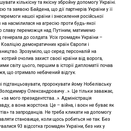
увати кількісну та якісну збройну допомогу Україні.
та заявою Байдена, що дії партнерів України у її
перемоги нашої країни і знесилення російської
 на насмілилася на агресію проти будь-якої
мо славу переможця над Путіним, матимемо
 генерала до солдата. Усіх громадян України –
в. Коаліцію демократичних країн Європи і
вництво. Зрозуміло, що серед персоналій на
котрий очолив захист своєї країни від ворога,
ими світу цього, першим в історії дипломатії почав
жя, що отримало небачений відгук.
ні підтанцьовувати, пророкувати йому Нобелівську
Володимиру Олександровичу…». Це тільки заважає,
«за мого президентства…». Адміністрація
у, а вона жорстока. Це – війна, і воєн не буває як
ротів» та запроданців. Не треба кликати на допомогу
авляти становище, коли щось робиться не так. Без
увалися 93 відсотка громадян України, без них у