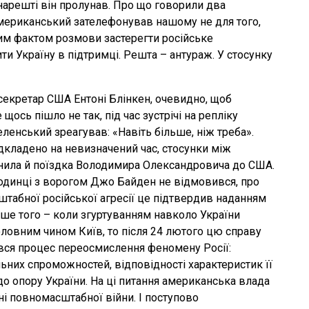
 нарешті він пролунав. Про що говорили два
американський зателефонував нашому не для того,
им фактом розмови застерегти російське
ти Україну в підтримці. Решта – антураж. У стосунку
секретар США Ентоні Блінкен, очевидно, щоб
щось пішло не так, під час зустрічі на репліку
ленський зреагував: «Навіть більше, ніж треба».
ідкладено на невизначений час, стосунки між
інила й поїздка Володимира Олександровича до США.
аодинці з ворогом Джо Байден не відмовився, про
штабної російської агресії це підтвердив наданням
льше того – коли згуртуванням навколо України
ловним чином Київ, то після 24 лютого цю справу
вся процес переосмислення феномену Росії:
альних спроможностей, відповідності характеристик її
 до опору України. На ці питання американська влада
ні повномасштабної війни. І поступово