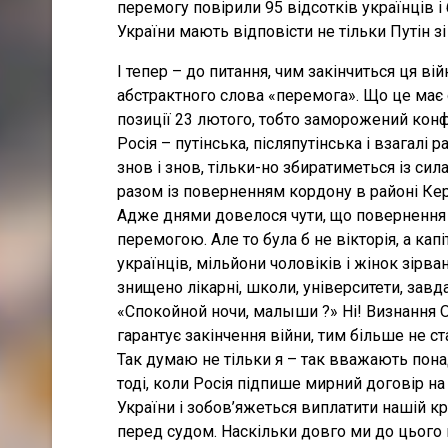
перемогу повірили 95 відсотків українців і
України мають відповісти не тільки Путін з
І тепер – до питання, чим закінчиться ця 
абстрактного слова «перемога». Що це має 
позиції 23 лютого, тобто заморожений конф
Росія – путінська, післяпутінська і взагалі
знов і знов, тільки-но збиратиметься із сил
разом із поверненням кордону в районі Ке
Адже днями довелося чути, що повернення 
перемогою. Але то була б не вікторія, а ка
українців, мільйони чоловіків і жінок зірва
знищено лікарні, школи, університети, завд
«Спокойной ночи, малыши ?» Ні! Визнання 
гарантує закінчення війни, тим більше не ст
Так думаю не тільки я – так вважають пона
тоді, коли Росія підпише мирний договір н
України і зобов’яжеться виплатити нашій кр
перед судом. Наскільки довго ми до цього й