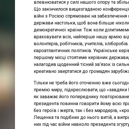
впевнюватися у силі нашого опору та збільш
Що закінчилося вищезгаданою конференцією 
війні з Росією спрямовані на забезпечення 
держави настільки, щоб вона більше ніколи
демократичної країни. Тож коли ділитиме
враховувати всіх, найперше нашу армію від
волонтерів, робітників, учителів, хліборобі
євроатлантичних політиків. Українське кері
першому місці стоятиме керівник держави, 
налагодив щоденний тісний зв’язок із сильн
креативно звертатися до громадян зарубіж
Тільки не треба його оточенню вже сьогод
премію миру, підкреслювати, що «завдяки 
як заважає його попереднику повторюване 
президента повинна говорити йому всю правд
без героїв і жертв, так і без мародерів, «к
Лещенка та подібних до нього витій, а випр
них під час війни навколо президента згурт