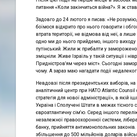
питання «Коли закінчиться війна?». Я ж ста
Задовго до 24 лютого я писав: «Не розумію
боїмося відкрито про нього говорити і обг
втрата території, не відмова від неї, а ли
одно ми до нього прийдемо, іншого виходу 
путінський. Жили ж прибалти у замороженому
зміцніли. Живе Ізраїль у такій ситуації і н
Придністров’ям через міст». Сьогодні замо
чому. А зараз маю нагадати події недалеко
Невдовзі після президентських виборів, н
аналітичний центр при НАТО Atlantic Counsi
стратегія для нової адміністрації», в якій 
Україна і Сполучені Штати в межах тісного
євроатлантичну сім’ю. Серед іншого перелі
незалежної правоохоронної системи, лібер
банку, прийняття антимонопольних законів. 
збільшення до 500 мільйонів доларів військ