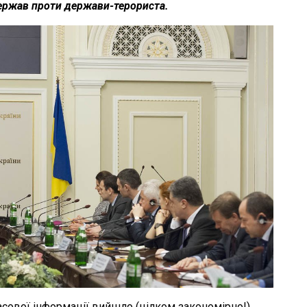
ержав проти держави-терориста.
масової інформації вийшло (цілком закономірно!)