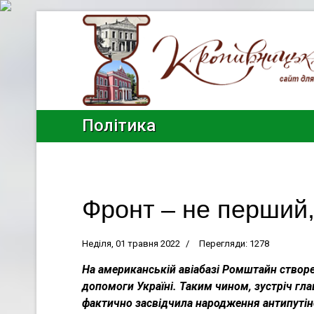
Політика
Фронт – не перший,
Неділя, 01 травня 2022
Перегляди: 1278
На американській авіабазі Ромштайн створе
допомоги Україні. Таким чином, зустріч гл
фактично засвідчила народження антипутінсь