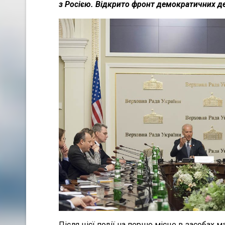
з Росією. Відкрито фронт демократичних д
Після цієї події на перше місце в засобах 