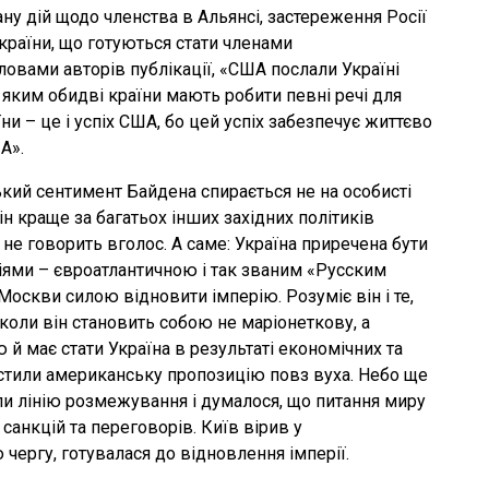
ну дій щодо членства в Альянсі, застереження Росії
 країни, що готуються стати членами
ловами авторів публікації, «США послали Україні
 з яким обидві країни мають робити певні речі для
їни – це і успіх США, бо цей успіх забезпечує життєво
А».
ський сентимент Байдена спирається не на особисті
ін краще за багатьох інших західних політиків
е не говорить вголос. А саме: Україна приречена бути
ями – євроатлантичною і так званим «Русским
Москви силою відновити імперію. Розуміє він і те,
 коли він становить собою не маріонеткову, а
 й має стати Україна в результаті економічних та
стили американську пропозицію повз вуха. Небо ще
ли лінію розмежування і думалося, що питання миру
анкцій та переговорів. Київ вірив у
чергу, готувалася до відновлення імперії.