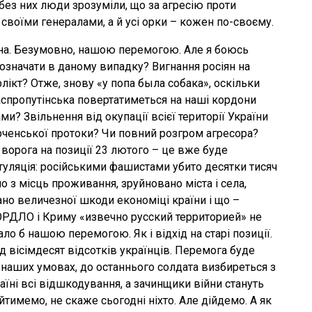
 без них люди зрозуміли, що за агресію проти
і своїми генералами, а й усі орки – кожен по-своєму.
війна. Безумовно, нашою перемогою. Але я боюсь
означати в даному випадку? Вигнання росіян на
лікт? Отже, знову «у попа была собака», оскільки
 распропутінська повертатиметься на наші кордони
ами? Звільнення від окупації всієї території України
рченської протоки? Чи повний розгром агресора?
ворога на позиції 23 лютого – це вже буде
пітуляція: російськими фашистами убито десятки тисяч
но з місць проживання, зруйновано міста і села,
ано величезної шкоди економіці країни і що –
ОРДЛО і Криму «извечно русский территорией» не
ало б нашою перемогою. Як і відхід на старі позиції.
д вісімдесят відсотків українців. Перемога буде
а наших умовах, до останнього солдата визбиреться з
аїні всі відшкодування, а зачинщики війни стануть
тимемо, не скаже сьогодні ніхто. Але дійдемо. А як