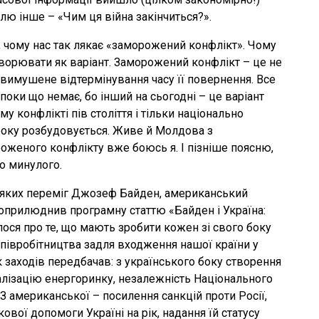
влю інше – «Чим ця війна закінчиться?».
, чому нас так лякає «заморожений конфлікт». Чому
оворювати як варіант. Заморожений конфлікт – це не
ше вимушене відтермінування часу її повернення. Все
поки що немає, бо інший на сьогодні – це варіант
 конфлікті пів століття і тільки національно
івроку розбудовується. Живе й Молдова з
роженого конфлікту вже боюсь я. І пізніше поясню,
го минулого.
а яких переміг Джозеф Байден, американський
l оприлюднив програмну статтю «Байден і Україна:
ішлося про те, що мають зробити кожен зі свого боку
 співробітництва задля входження нашої країни у
к заходів передбачав: з українського боку створення
алізацію енергоринку, незалежність Національного
З американської – посилення санкцій проти Росії,
ової допомоги Україні на рік, надання їй статусу