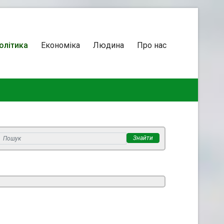
олітика
Економіка
Людина
Про нас
Знайти