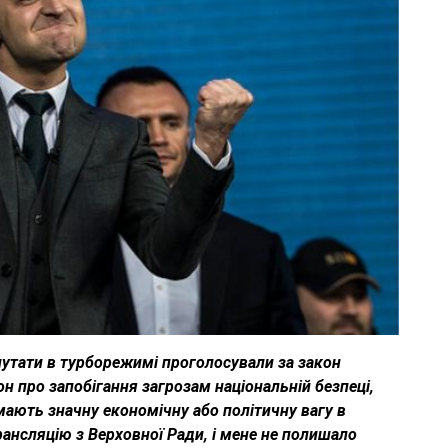
путати в турборежимі проголосували за закон
н про запобігання загрозам національній безпеці,
мають значну економічну або політичну вагу в
трансляцію з Верховної Ради, і мене не полишало