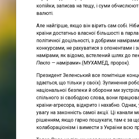
копійки, записав на тещу, і суми обчислюю
валюті.
Але найгірше, якщо він вірить сам собі. Н
країни достатньо власної більшості в пар
політичної доцільності, з добрими намірам
конкурсами, не рахуватися з опонентами і 
намірами, як відомо, встелений шлях до пек
Пекло —
намірами
»
.
(МУХАМЕД, пророк).
Президент Зеленський все помітніше концен
здається, що тільки у своїх). Зупинення ро
національної безпеки й оборони ми зустріли
спільного зі свободою слова, вони працювал
країни-агресора, відкрито і нахабно. Однак
увагу на законність самої акції. Ці канали 
рішенням, якщо гарно пошукати, там є за щ
колабораціонізм і вимести з України всю п