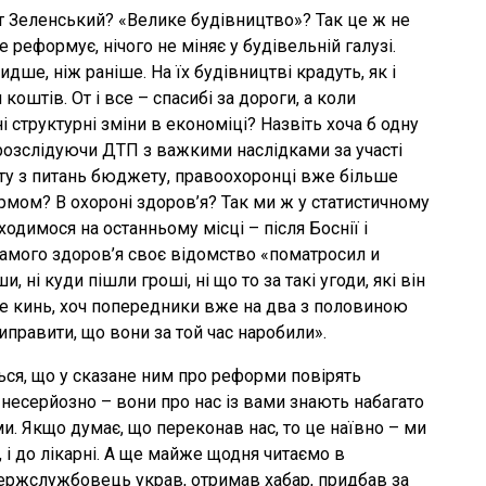
т Зеленський? «Велике будівництво»? Так це ж не
 реформує, нічого не міняє у будівельній галузі.
ше, ніж раніше. На їх будівництві крадуть, як і
коштів. От і все – спасибі за дороги, а коли
і структурні зміни в економіці? Назвіть хоча б одну
, розслідуючи ДТП з важкими наслідками за участі
ту з питань бюджету, правоохоронці вже більше
ермом? В охороні здоров’я? Так ми ж у статистичному
одимося на останньому місці – після Боснії і
самого здоров’я своє відомство «поматросил и
, ні куди пішли гроші, ні що то за такі угоди, які він
 не кинь, хоч попередники вже на два з половиною
иправити, що вони за той час наробили».
ся, що у сказане ним про реформи повірять
е несерйозно – вони про нас із вами знають набагато
ами. Якщо думає, що переконав нас, то це наївно – ми
, і до лікарні. А ще майже щодня читаємо в
держслужбовець украв, отримав хабар, придбав за