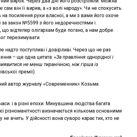
тний вирок. Через два дні його розстріляли. Можна
 сам він її вирив, а «з волі народу». Чи не спокусить
в на посилення руки власної, а ми з вами його охоче
і за закон №5599 з його недоречностями і
що відтепер олігархам буде погано, а нам добре.
Бог перезимувати.
ле надто поступливі і довірливі. Через що не раз
ення – ще одна цитата: «
За правління однорідної і
иявитися не менш тиранічною, ніж гірша із
івської премії).
ивний автор журналу «Современник» Козьма
 часи. і в різні епохи. Минувшина людства багата
оєї різноманітності визначається кількома основними
 не вчить. У дійсності вона суворо карає тих, хто не