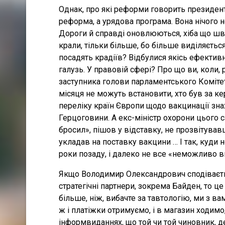
Однак, про які реформи говорить президен
реформа, а урядова програма. Вона нічого не
Дороги й справді оновлюються, хіба що швид
крали, тільки більше, бо більше виділяється 
посадять крадіїв? Відбулися якісь ефективн
галузь. У правовій сфері? Про що ви, коли
заступника голови парламентського Коміте
місяця не можуть встановити, хто був за к
переліку країн Європи щодо вакцинації знах
Герцоговини. А екс-міністр охорони цього 
бросил», пішов у відставку, не прозвітувавши
укладав на поставку вакцини … І так, куди
роки позаду, і далеко не все «неможливо в
Якщо Володимир Олександрович сподіваєть
стратегічні партнери, зокрема Байден, то ц
більше, ніж, вибачте за тавтологію, ми з в
ж і платіжки отримуємо, і в магазин ходимо
інформвиданнях, що той чи той чиновник, 