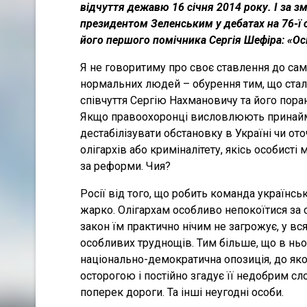
відчуття дежавю 16 січня 2014 року. І за з
президентом Зеленським у дебатах на 76-ї с
його першого помічника Сергія Шефіра: «Ось
Я не говоритиму про своє ставлення до само
нормальних людей – обурення тим, що сталос
співчуття Сергію Нахмановичу та його пора
Якщо правоохоронці висловлюють принаймні
дестабілізувати обстановку в Україні чи о
олігархів або криміналітету, якісь особист
за реформи. Чия?
Росії від того, що робить команда українсь
жарко. Олігархам особливо непокоїтися за с
закон їм практично нічим не загрожує, у вс
особливих труднощів. Тим більше, що в нь
національно-демократична опозиція, до як
осторогою і постійно згадує її недобрим с
поперек дороги. Та інші неугодні особи.