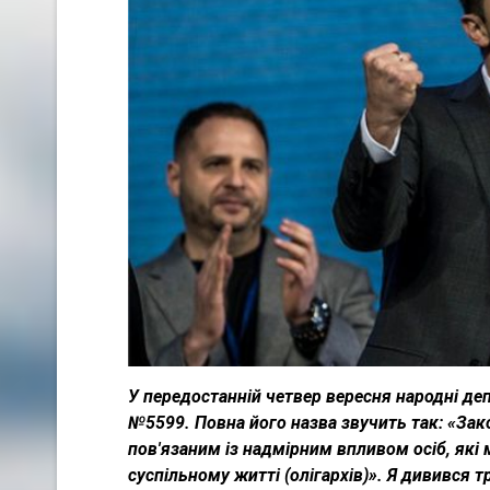
У передостанній четвер вересня народні де
№5599. Повна його назва звучить так: «Зако
пов'язаним із надмірним впливом осіб, які 
суспільному житті (олігархів)». Я дивився 