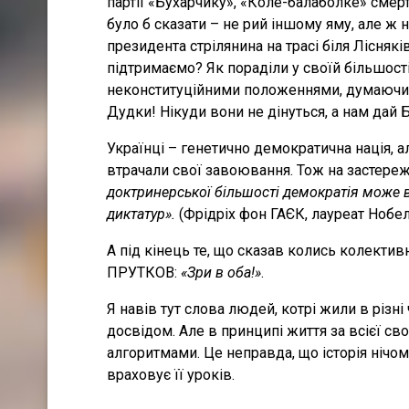
партії «Бухарчику», «Коле-балаболке» смер
було б сказати – не рий іншому яму, але ж не
президента стрілянина на трасі біля Ліснякі
підтримаємо? Як пораділи у своїй більшост
неконституційними положеннями, думаючи, 
Дудки! Нікуди вони не дінуться, а нам дай 
Українці – генетично демократична нація, а
втрачали свої завоювання. Тож на застереж
доктринерської більшості демократія може в
диктатур».
(Фрідріх фон ГАЄК, лауреат Нобел
А під кінець те, що сказав колись колект
ПРУТКОВ:
«Зри в оба!»
.
Я навів тут слова людей, котрі жили в різні
досвідом. Але в принципі життя за всієї св
алгоритмами. Це неправда, що історія нічому
враховує її уроків.