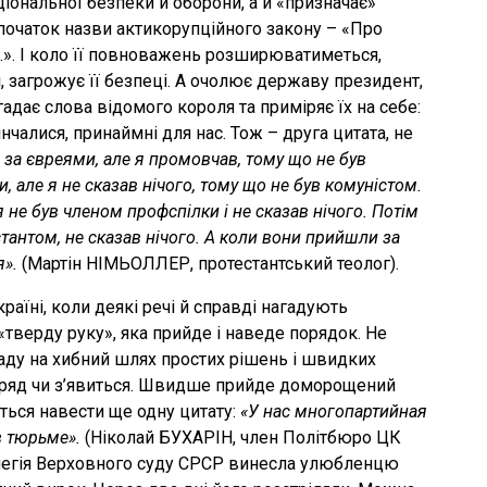
іональної безпеки й оборони, а й «призначає»
а початок назви актикорупційного закону – «Про
…». І коло її повноважень розширюватиметься,
, загрожує її безпеці. А очолює державу президент,
гадає слова відомого короля та приміряє їх на себе:
інчалися, принаймні для нас. Тож – друга цитата, не
за євреями, але я промовчав, тому що не був
 але я не сказав нічого, тому що не був комуністом.
 не був членом профспілки і не сказав нічого. Потім
тантом, не сказав нічого. А коли вони прийшли за
я».
(Мартін НІМЬОЛЛЕР, протестантський теолог).
країні, коли деякі речі й справді нагадують
тверду руку», яка прийде і наведе порядок. Не
ду на хибний шлях простих рішень і швидких
вряд чи з’явиться. Швидше прийде доморощений
ться навести ще одну цитату:
«У нас многопартийная
в тюрьме».
(Ніколай БУХАРІН, член Політбюро ЦК
олегія Верховного суду СРСР винесла улюбленцю