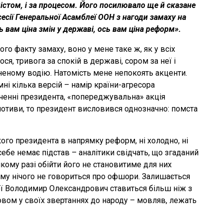
містом, і за процесом. Його посилювало ще й сказане
есії Генеральної Асамблеї ООН з нагоди замаху на
 вам ціна змін у державі, ось вам ціна реформ».
го факту замаху, воно у мене таке ж, як у всіх
я, тривога за спокій в державі, сором за неї і
неному водію. Натомість мене непокоять акценти.
 кілька версій – намір країни-агресора
точенні президента, «попереджувальна» акція
і мотиви, то президент висловився однозначно: помста
кого президента в напрямку реформ, ні холодно, ні
ебе немає підстав – аналітики свідчать, що згаданий
якому разі обійти його не становитиме для них
ому нічого не говориться про офшори. Залишається
ої Володимир Олександрович ставиться більш ніж з
ловом у своїх звертаннях до народу – мовляв, лежать