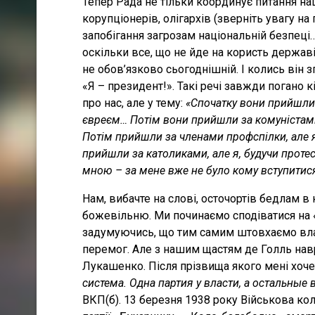
Тепер Рада не тільки координує питання нац
корупціонерів, олігархів (зверніть увагу н
запобігання загрозам національній безпеці
оскільки все, що не йде на користь державі
не обов’язково сьогоднішній. І колись він з
«Я – президент!». Такі речі завжди погано к
про нас, але у тему:
«Спочатку вони прийшли 
євреєм… Потім вони прийшли за комуністами,
Потім прийшли за членами профспілки, але я
прийшли за католиками, але я, будучи протес
мною – за мене вже не було кому вступитис
Нам, вибачте на слові, осточортів бедлам в 
божевільню. Ми починаємо сподіватися на «
задумуючись, що тим самим штовхаємо вла
перемог. Але з нашим щастям де Голль на
Лукашенко. Після прізвища якого мені хоче
система. Одна партия у власти, а остальн
ые 
ВКП(б). 13 березня 1938 року Військова к