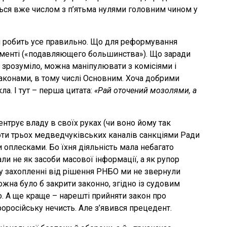
ться вже числом з п’ятьма нулями головним чином у
іби робить усе правильно. Що для реформування
ламенті («подавляющего большинства»). Що заради
и зрозуміло, можна маніпулювати з комісіями і
законами, в тому числі Основним. Хоча добрими
ла. І тут – перша цитата:
«Рай оточений мозолями, а
трує владу в своїх руках (чи воно йому так
боти трьох медведчуківських каналів санкціями Ради
 оплесками. Бо їхня діяльність мала небагато
и не як засоби масової інформації, а як рупор
, у захопленні від рішення РНБО ми не звернули
можна було б закрити законно, згідно із судовим
о. А ще краще – нарешті прийняти закон про
роросійську нечисть. Але з’явився прецедент.