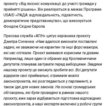
проекту «Від якісної комунікації до участі громади у
прийнятті рішень». Він реалізується в межах Програми
USAID «РАДА: відповідальність, підзвітність,
демократичне представництво», що виконується
Фондом Східна Європа.
Пресова служба «АПН» цитує керівника проекту
Дмитра Сінченка:
«Нам вдалося виконати поставлені
задачі, не зважаючи на карантин та інші форс-мажори,
які нас спіткали. Проєкт виявився корисним та дієвим.
Наприклад, лише один із обраних від Кропивниччини
депутатів планував звітувати перед виборцями. Завдяки
нашому проекту це зможуть зробити всі. Всі депутати
відкрили свої приймальні, отримали аналіз
законопроектів, які розглядаються у парламенті, а
також ідеї для нових законів. На основі громадських
обговорень, які були проведені в рамках нашого
проєкту, вже зараз відбувається підготовка відповідних
законопроєктів, а наші експерти включені у робочі групи