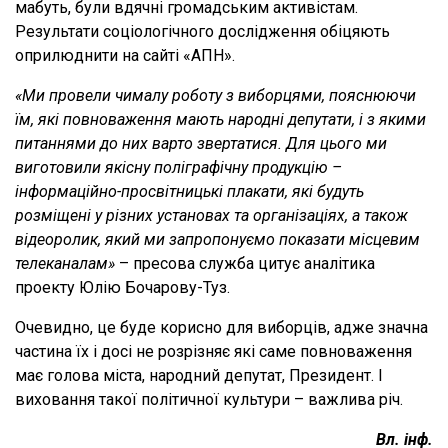
мабуть, були вдячні громадським активістам.
Результати соціологічного дослідження обіцяють
оприлюднити на сайті «АПН».
«Ми провели чималу роботу з виборцями, пояснюючи
їм, які повноваження мають народні депутати, і з якими
питаннями до них варто звертатися. Для цього ми
виготовили якісну поліграфічну продукцію –
інформаційно-просвітницькі плакати, які будуть
розміщені у різних установах та організаціях, а також
відеоролик, який ми запропонуємо показати місцевим
телеканалам»
– пресова служба цитує аналітика
проекту Юлію Бочарову-Туз.
Очевидно, це буде корисно для виборців, адже значна
частина їх і досі не розрізняє які саме повноваження
має голова міста, народний депутат, Президент. І
виховання такої політичної культури – важлива річ.
Вл. інф.