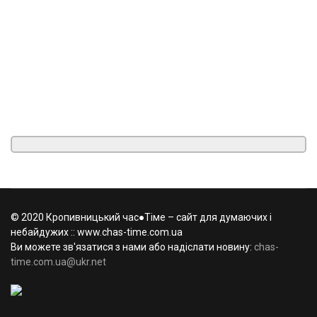
© 2020 Кропивницький час●Тіме – сайт для думаючих і
небайдужих :: www.chas-time.com.ua
Ви можете зв'язатися з нами або надіслати новину:
chas-
time.com.ua@ukr.net