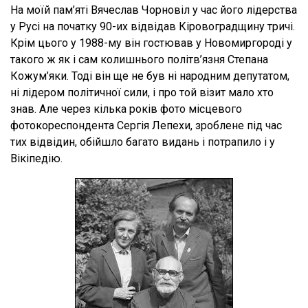
На моїй пам’яті Вячеслав Чорновіл у час його лідерства
у Русі на початку 90-их відвідав Кіровоградщину тричі.
Крім цього у 1988-му він гостював у Новомиргороді у
такого ж як і сам колишнього політв’язня Степана
Кожум’яки. Тоді він ще не був ні народним депутатом,
ні лідером політичної сили, і про той візит мало хто
знав. Але через кілька років фото місцевого
фотокореспондента Сергія Лепехи, зроблене під час
тих відвідин, обійшло багато видань і потрапило і у
Вікіпедію.