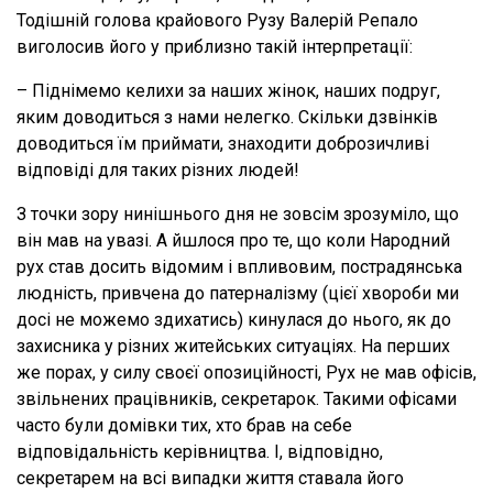
Тодішній голова крайового Рузу Валерій Репало
виголосив його у приблизно такій інтерпретації:
– Піднімемо келихи за наших жінок, наших подруг,
яким доводиться з нами нелегко. Скільки дзвінків
доводиться їм приймати, знаходити доброзичливі
відповіді для таких різних людей!
З точки зору нинішнього дня не зовсім зрозуміло, що
він мав на увазі. А йшлося про те, що коли Народний
рух став досить відомим і впливовим, пострадянська
людність, привчена до патерналізму (цієї хвороби ми
досі не можемо здихатись) кинулася до нього, як до
захисника у різних житейських ситуаціях. На перших
же порах, у силу своєї опозиційності, Рух не мав офісів,
звільнених працівників, секретарок. Такими офісами
часто були домівки тих, хто брав на себе
відповідальність керівництва. І, відповідно,
секретарем на всі випадки життя ставала його