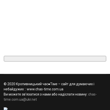
© 2020 Кропивницький час●Тіме – сайт для думаючих і
небайдужих :: www.chas-time.com.ua
Ви можете зв'язатися з нами або надіслати новину:
chas-
time.com.ua@ukr.net