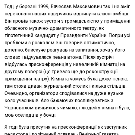
Тоді, у березні 1999, Вячеслав Максимович так і не зміг
переконати наших лідерчиків відкинути власні амбіції.
Він провів також зустріч з громадськістю у приміщенні
обласного музично-драматичного театру, як
гіпотетичний кандидат у Президенти України. Попри усі
проблеми з розколом він говорив оптимістично,
дотепно, блискуче реагував на запитання, хоча у його
словах і відчувалася певна втома. Після зустрічі
відбулась пресконференція у невеличкій кімнатці на
другому поверсі (це тривало ще до реконструкції
приміщення театру). Кімната чомусь була дуже тісною,
там стояв диван, журнальний столик і кілька стільців.
Очевидно, організатори сподівалися на дуже вузьке
коло учасників. Але бажаючих поспілкуватись з
Чорноволом виявилось чимало, і людей у кімнаті було,
мов оселедців у бочці.
Я тоді була присутня на пресконференції як заступник
редактора і політичний оглядач «Вечірньої газети».