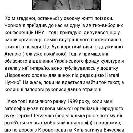
Крім згаданої, останньої у своєму житті поїздки,
Чорновіл приїздив до нас на одну із звітно-виборчих
конференцій НРУ. І тоді, пригадую, дивувався, що у
нашій організації немає внутрішнього протистояння,
гризні за посади. Ще був короткий візит з дружиною
Атеною (теж уже покійною). Тоді у приміщенні
обласного відділення Українського фонду культури я
взяла у неї інтерв’ю, воно публікувалось у додатку
«Народного слова» для жінок під редакцією Наталі
Нужної. На жаль, поки не вдається знайти той текст, а
колишні паперові рукописи давно втрачені.
…Уже тоді, весняного ранку 1999 року, коли мені
зателефонував голова міської організації Народного
руху Сергій Шевченко (через кілька років потому він
розіб’ється у автомобільній катастрофі) і повідомив,
що по дорозі з Кіровограда на Київ загинув Вячеслав