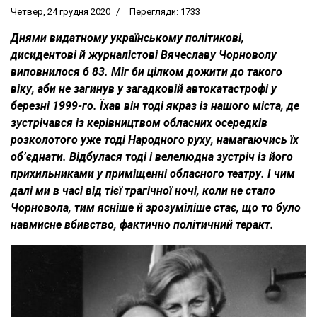
Четвер, 24 грудня 2020
Перегляди: 1733
Днями видатному українському політикові,
дисидентові й журналістові Вячеславу Чорноволу
виповнилося б 83. Міг би цілком дожити до такого
віку, аби не загинув у загадковій автокатастрофі у
березні 1999-го. Їхав він тоді якраз із нашого міста, де
зустрічався із керівництвом обласних осередків
розколотого уже тоді Народного руху, намагаючись їх
об’єднати. Відбулася тоді і велелюдна зустріч із його
прихильниками у приміщенні обласного театру. І чим
далі ми в часі від тієї трагічної ночі, коли не стало
Чорновола, тим ясніше й зрозуміліше стає, що то було
навмисне вбивство, фактично політичний теракт.