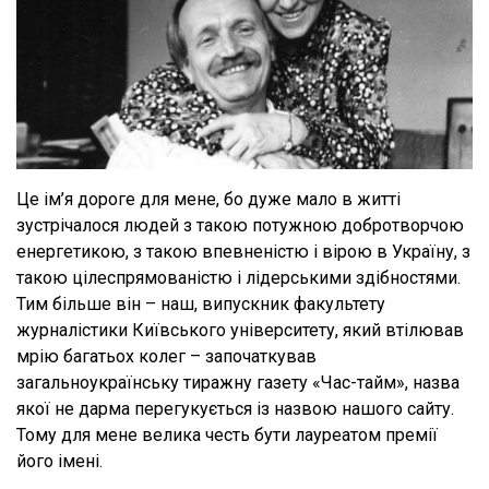
Це ім’я дороге для мене, бо дуже мало в житті
зустрічалося людей з такою потужною добротворчою
енергетикою, з такою впевненістю і вірою в Україну, з
такою цілеспрямованістю і лідерськими здібностями.
Тим більше він – наш, випускник факультету
журналістики Київського університету, який втілював
мрію багатьох колег – започаткував
загальноукраїнську тиражну газету «Час-тайм», назва
якої не дарма перегукується із назвою нашого сайту.
Тому для мене велика честь бути лауреатом премії
його імені.