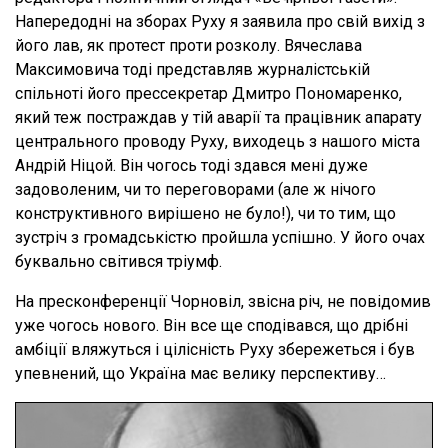
Напередодні на зборах Руху я заявила про свій вихід з
його лав, як протест проти розколу. Вячеслава
Максимовича тоді представляв журналістській
спільноті його прессекретар Дмитро Пономаренко,
який теж постраждав у тій аварії та працівник апарату
центрального проводу Руху, виходець з нашого міста
Андрій Ніцой. Він чогось тоді здався мені дуже
задоволеним, чи то переговорами (але ж нічого
конструктивного вирішено не було!), чи то тим, що
зустріч з громадськістю пройшла успішно. У його очах
буквально світився тріумф.
На пресконференції Чорновіл, звісна річ, не повідомив
уже чогось нового. Він все ще сподівався, що дрібні
амбіції вляжуться і цілісність Руху збережеться і був
упевнений, що Україна має велику перспективу…