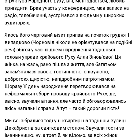
структура Народного руху, він, мені здається, любив
приїздити. Брав участь у конференціях, мав записи на
радіо, телебаченні, зустрічався з людьми у широких
аудиторіях.
Якось його черговий візит припав на початок грудня. І
випадково (Чорновіл ніколи не орієнтувався на подібні
речі) збігся у часі із днем народження тодішньої
голови управи крайового Руху Алли Зінов’євої. Ця
жінка, на жаль, рано пішла з життя, але багатьом
запам’яталася своєю гостинністю, співучістю,
добротою, щирістю, непідробним патріотизмом.
Щоразу її день народження перетворювався на
неформальні збори проводу крайового Руху, де,
звісно, звучали вітання, але часто й обговорювались
якісь нагальні справи. А тут – такий дорогий гість!
Ми всі зібралися тоді у її квартирі на тодішній вулиці
Декабристів за святковим столом. Звучали тости за
іменинницю, ну, а третій, як відомо, за всіх жінок.