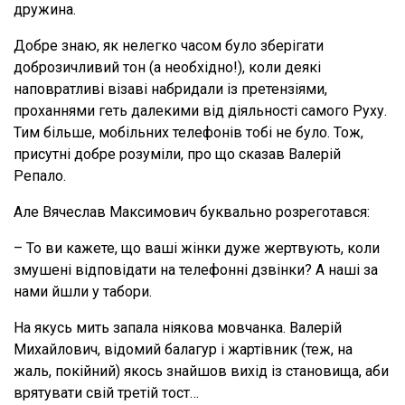
дружина.
Добре знаю, як нелегко часом було зберігати
доброзичливий тон (а необхідно!), коли деякі
наповратливі візаві набридали із претензіями,
проханнями геть далекими від діяльності самого Руху.
Тим більше, мобільних телефонів тобі не було. Тож,
присутні добре розуміли, про що сказав Валерій
Репало.
Але Вячеслав Максимович буквально розреготався:
– То ви кажете, що ваші жінки дуже жертвують, коли
змушені відповідати на телефонні дзвінки? А наші за
нами йшли у табори.
На якусь мить запала ніякова мовчанка. Валерій
Михайлович, відомий балагур і жартівник (теж, на
жаль, покійний) якось знайшов вихід із становища, аби
врятувати свій третій тост…