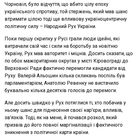
Чорновіл, було відчуття, що вбито цілу епоху
українського спротиву, той стержень, який мав шанс
втримати цілою тоді ще впливову україноцентричну
політичну силу – Народний Рух України.
Поки першу скрипку у Русі грали люди ідейні, які
витрачали свій час і сили на боротьбу за новітню
Україну, Рух мав авторитет і міцнів. Досить сказати, що
по обох мажоритарних округах у місті Кіровограді до
Верховної Ради фактично перемогли кандидати від
Руху: Валерій Альошин кілька скликань поспіль був
парламентарієм, Анатолію Ревенку не вистачило
буквально кілька десятків голосів до перемоги.
Але досить швидко у Рух потяглися ті, хто побачив у
ньому шанс для піднесення своєї кар’єри, впливів,
зв’язків. Тоді, як на мене, й почався розкол, який
призвів до його повної маргіналізації і фактичного
зникнення з політичної карти країни.