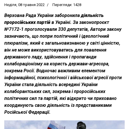
Неділя, 08 травня 2022
Перегляди: 1428
Верховна Рада України заборонила
діяльність
проросійських партій
в Україні. За законопроєкт
№7172-1 проголосували 330 депутатів, Автори закону
зазначають, що попри політичний і ідеологічний
плюралізм, який є загальновизнаною у світі цінністю,
він не може використовуватись для повалення
державного ладу, здійснення і пропаганди
колабораціонізму на користь держави-агресора,
зокрема Росії. Водночас важливим елементом
інформаційної, психологічної і військової агресії проти
України стала діяльність всередині України
колаборантських сил, зокрема і проросійських
політичних сил та партій, які відкрито чи приховано
координують свою діяльність із представниками
Російської Федерації.