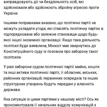
виправдовують дії чи бездіяльність осіб, які
здійснювали або здійснюють збройну агресію проти
України.
Іншими поправками вказано, що політичні партії не
можуть укладати угоди, які ставлять політичну партію в
підпорядковане або залежне становище щодо будь-
якої іншої іноземної організації. Якщо така діяльність
політсил буде виявлена, Мінюст має звернутись до
Конституційного суду із позовом про заборону такої
політсили.
У разі заборони судом політичної партії майно, кошти
та інші активи політичної партії, її обласних, міських,
районних організацій, первинних осередків та інших
структурних утворень будуть передані у власність
держави.
Яка ситуація із цими партіями у нашому місті? Ось як
прокоментувала її начальник відділу комунікацій з