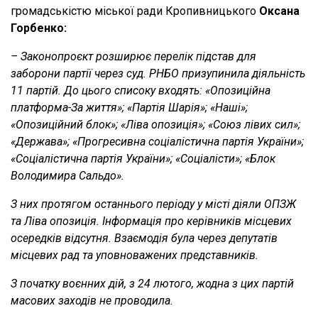
громадськістю міської ради Кропивницького
Оксана
Горбенко:
– Законопроєкт розширює перелік підстав для
заборони партії через суд. РНБО призупинила діяльність
11 партій. До цього списоку входять: «Опозиційна
платформа-За життя»; «Партія Шарія»; «Наші»;
«Опозиційний блок»; «Ліва опозиція»; «Союз лівих сил»;
«Держава»; «Прогресивна соціалістична партія України»;
«Соціалістична партія України»; «Соціалісти»; «Блок
Володимира Сальдо».
З них протягом останнього періоду у місті діяли ОПЗЖ
та Ліва опозиція. Інформація про керівників місцевих
осередків відсутня. Взаємодія була через депутатів
місцевих рад та уповноважених представників.
З початку воєнних дій, з 24 лютого, жодна з цих партій
масових заходів не проводила.