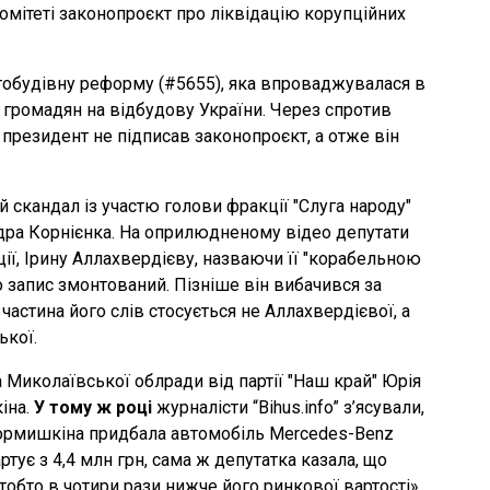
омітеті законопроєкт про ліквідацію корупційних
тобудівну реформу (#5655), яка впроваджувалася в
 громадян на відбудову України. Через спротив
 президент не підписав законопроєкт, а отже він
скандал із участю голови фракції "Слуга народу"
ндра Корнієнка. На оприлюдненому відео депутати
ї, Ірину Аллахвердієву, назваючи її "корабельною
о запис змонтований. Пізніше він вибачився за
астина його слів стосується не Аллахвердієвої, а
ької.
 Миколаївської облради від партії "Наш край" Юрія
іна.
У тому ж році
журналісти “Bihus.info” з’ясували,
Кормишкіна придбала автомобіль Mercedes-Benz
артує з 4,4 млн грн, сама ж депутатка казала, що
тобто в чотири рази нижче його ринкової вартості».