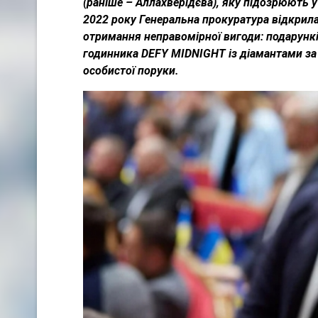
(раніше – Аллахверідєва), яку підозрюють у
2022 року Генеральна прокуратура відкрил
отримання неправомірної вигоди: подарунків
годинника DEFY MIDNIGHT із діамантами за 
особистої поруки.