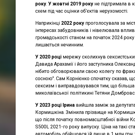
року
.
У жовтні 2019 року
не підтримала в к
схем під час оцінки об’єктів нерухомості.
Наприкінці
2022 року
проголосувала за міс
інтересах забудовників і нівелювала вплив
громадськості станом на початок 2024 року
лишається нечинним.
У 2020 році
мережу сколихнув сексистський 
Давида Арахамії і його заступника Олекса
нібито обговорювали свою колегу по фракці
сосною". Сам Корнієнко спочатку сказав, щ
сексизм і виправдовувався тим, що більша ч
миколаївської політикині Тетяни Домбровс
У 2023 році Ірина
вийшла заміж за депутата
Кормишкіна. Змінила прізвище на Кормишк
що після початку повномасштабної війни 
S500L 2021-го року випуску. Ціна на такі ст
автомобіль обійшовся їй лише в 1 млн грн, 