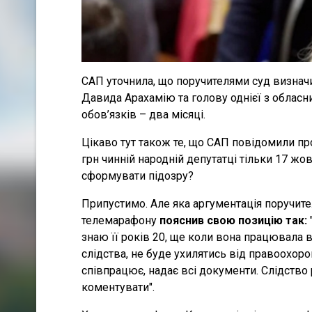
САП уточнила, що поручителями суд визначи
Давида Арахамію та голову однієї з обласних
обов’язків – два місяці.
Цікаво тут також те, що САП повідомили пр
грн чинній народній депутатці тільки 17 жо
сформувати підозру?
Припустимо. Але яка аргументація поручител
телемарафону
пояснив свою позицію так:
знаю її років 20, ще коли вона працювала в
слідства, не буде ухилятись від правоохоро
співпрацює, надає всі документи. Слідство 
коментувати".