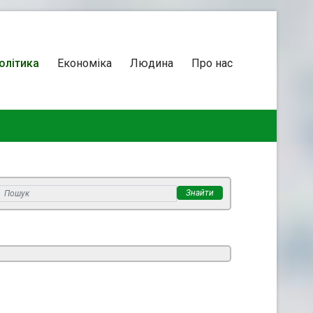
олітика
Економіка
Людина
Про нас
Знайти