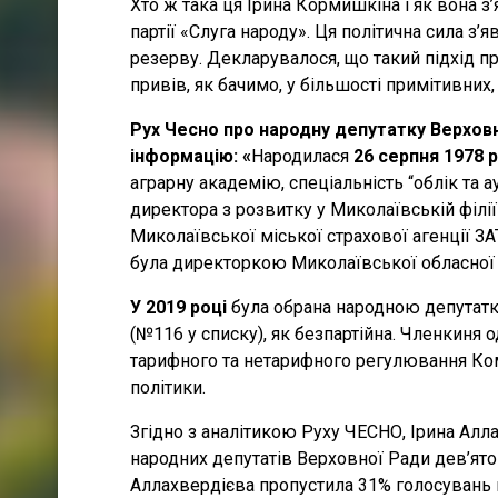
Хто ж така ця Ірина Кормишкіна і як вона з
партії «Слуга народу». Ця політична сила з
резерву. Декларувалося, що такий підхід п
привів, як бачимо, у більшості примітивни
Рух Чесно про народну депутатку Верхов
інформацію: «
Народилася
26 серпня 1978 
аграрну академію, спеціальність “облік та
директора з розвитку у Миколаївській філі
Миколаївської міської страхової агенції З
була директоркою Миколаївської обласної 
У 2019 році
була обрана народною депутатко
(№116 у списку), як безпартійна. Членкиня 
тарифного та нетарифного регулювання Комі
політики.
Згідно з аналітикою Руху ЧЕСНО, Ірина Алл
народних депутатів Верховної Ради дев’ято
Аллахвердієва пропустила 31% голосувань