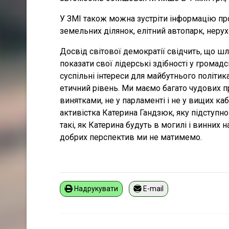
У ЗМІ також можна зустріти інформацію пр
земельних ділянок, елітний автопарк, нерух
Досвід світової демократії свідчить, що шл
показати свої лідерські здібності у громадсь
суспільні інтереси для майбутнього політи
етичний рівень. Ми маємо багато чудових пр
винятками, не у парламенті і не у вищих ка
активістка Катерина Гандзюк, яку підступно
такі, як Катерина будуть в могилі і винних н
добрих перспектив ми не матимемо.
Надрукувати
E-mail