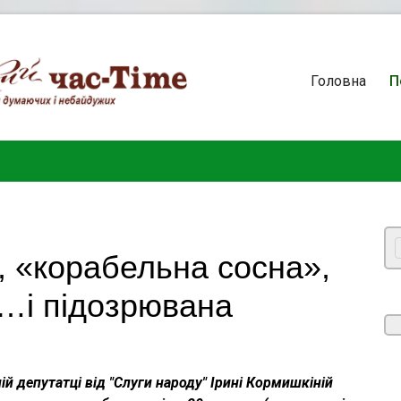
Головна
П
, «корабельна сосна»,
 …і підозрювана
й депутатці від "Слуги народу" Ірині Кормишкіній