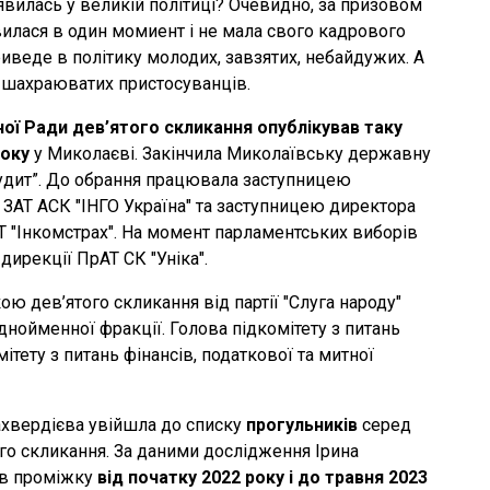
’явилась у великій політиці? Очевидно, за призовом
’явилася в один момиент і не мала свого кадрового
риведе в політику молодих, завзятих, небайдужих. А
х, шахраюватих пристосуванців.
ної Ради дев
’
ятого скликання опублікував таку
року
у Миколаєві. Закінчила Миколаївську державну
 аудит”. До обрання працювала заступницею
ї ЗАТ АСК "ІНГО Україна" та заступницею директора
АТ "Інкомстрах". На момент парламентських виборів
дирекції ПрАТ СК "Уніка".
ю дев’ятого скликання від партії "Слуга народу"
однойменної фракції. Голова підкомітету з питань
тету з питань фінансів, податкової та митної
ахвердієва увійшла до списку
прогульників
серед
го скликання. За даними дослідження Ірина
 в проміжку
від початку 2022 року і до травня 2023