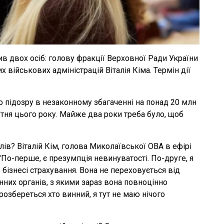
в двох осіб: голову фракції Верховної Ради України
 військових адміністрацій Віталія Кіма. Термін дії
о підозру в незаконному збагаченні на понад 20 млн
втня цього року. Майже два роки треба було, щоб
ів? Віталій Кім, голова Миколаївської ОВА в ефірі
"По-перше, є презумпція невинуватості. По-друге, я
 бізнесі страхування. Вона не переховується від
нних органів, з якими зараз вона повноцінно
розбереться хто винний, я тут не маю нічого