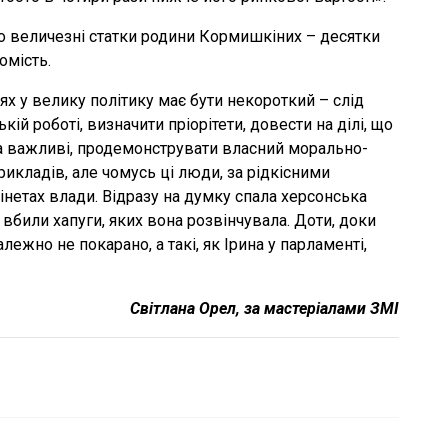
о величезні статки родини Кормишкіних – десятки
омість.
ях у велику політику має бути некороткий – слід
кій роботі, визначити пріорітети, довести на ділі, що
ка важливі, продемонструвати власний морально-
икладів, але чомусь ці люди, за рідкісними
бінетах влади. Відразу на думку спала херсонська
 вбили хапуги, яких вона розвінчувала. Доти, доки
алежно не покарано, а такі, як Ірина у парламенті,
Світлана Орел, за мастеріалами ЗМІ