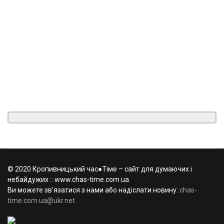
© 2020 Кропивницький час●Тіме – сайт для думаючих і
небайдужих :: www.chas-time.com.ua
Ви можете зв'язатися з нами або надіслати новину:
chas-
time.com.ua@ukr.net