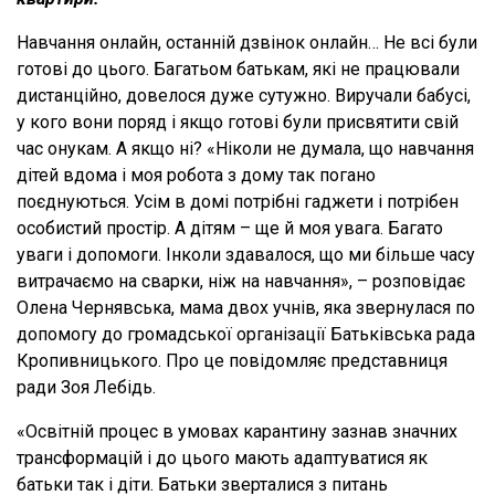
Навчання онлайн, останній дзвінок онлайн… Не всі були
готові до цього. Багатьом батькам, які не працювали
дистанційно, довелося дуже сутужно. Виручали бабусі,
у кого вони поряд і якщо готові були присвятити свій
час онукам. А якщо ні? «Ніколи не думала, що навчання
дітей вдома і моя робота з дому так погано
поєднуються. Усім в домі потрібні гаджети і потрібен
особистий простір. А дітям – ще й моя увага. Багато
уваги і допомоги. Інколи здавалося, що ми більше часу
витрачаємо на сварки, ніж на навчання», – розповідає
Олена Чернявська, мама двох учнів, яка звернулася по
допомогу до громадської організації Батьківська рада
Кропивницького. Про це повідомляє представниця
ради Зоя Лебідь.
«Освітній процес в умовах карантину зазнав значних
трансформацій і до цього мають адаптуватися як
батьки так і діти. Батьки зверталися з питань