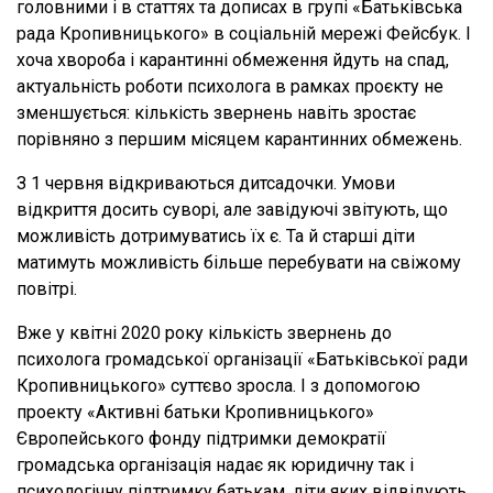
головними і в статтях та дописах в групі «Батьківська
рада Кропивницького» в соціальній мережі Фейсбук. І
хоча хвороба і карантинні обмеження йдуть на спад,
актуальність роботи психолога в рамках проєкту не
зменшується: кількість звернень навіть зростає
порівняно з першим місяцем карантинних обмежень.
З 1 червня відкриваються дитсадочки. Умови
відкриття досить суворі, але завідуючі звітують, що
можливість дотримуватись їх є. Та й старші діти
матимуть можливість більше перебувати на свіжому
повітрі.
Вже у квітні 2020 року кількість звернень до
психолога громадської організації «Батьківської ради
Кропивницького» суттєво зросла. І з допомогою
проекту «Активні батьки Кропивницького»
Європейського фонду підтримки демократії
громадська організація надає як юридичну так і
психологічну підтримку батькам, діти яких відвідують