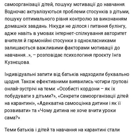
самоорганізації дітей, пошуку мотивації до навчання.
Водночас актуалізуються проблеми стосунків з дітьми,
пошуку оптимального рівня контролю за виконанням
домашніх завдань. Нікуди не ділося і питання булінгу,
адже навіть в умовах інтернет-спілкування авторитет
вчителя й гармонійні стосунки з однокласниками
залишаються важливими факторами мотивації до
навчання…», – розповідає психологиня проєкту Інга
Кузнєцова.
Індивідуальні запити від батьків надходили буквально
щодня. Також ефективними виявились чотири групові
онлай-зустрічі на теми: «Особисті кордони – як їх
побудувати з дітьми?», «Секрети самоорганізації дітей
на карантині», «Адекватна самооцінка дитини і як її
розвивати» та «Чому дитина не хоче вчити уроки
сама?»
Теми батьків і дітей та навчання на карантині стали